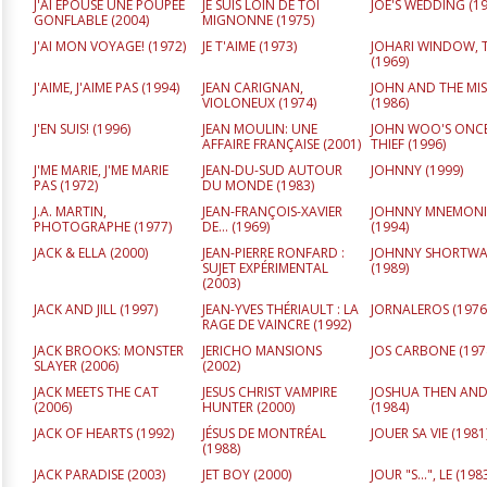
J'AI ÉPOUSÉ UNE POUPÉE
JE SUIS LOIN DE TOI
JOE'S WEDDING (
1
GONFLABLE (
2004
)
MIGNONNE (
1975
)
J'AI MON VOYAGE! (
1972
)
JE T'AIME (
1973
)
JOHARI WINDOW, 
(
1969
)
J'AIME, J'AIME PAS (
1994
)
JEAN CARIGNAN,
JOHN AND THE MI
VIOLONEUX (
1974
)
(
1986
)
J'EN SUIS! (
1996
)
JEAN MOULIN: UNE
JOHN WOO'S ONCE
AFFAIRE FRANÇAISE (
2001
)
THIEF (
1996
)
J'ME MARIE, J'ME MARIE
JEAN-DU-SUD AUTOUR
JOHNNY (
1999
)
PAS (
1972
)
DU MONDE (
1983
)
J.A. MARTIN,
JEAN-FRANÇOIS-XAVIER
JOHNNY MNEMON
PHOTOGRAPHE (
1977
)
DE… (
1969
)
(
1994
)
JACK & ELLA (
2000
)
JEAN-PIERRE RONFARD :
JOHNNY SHORTWA
SUJET EXPÉRIMENTAL
(
1989
)
(
2003
)
JACK AND JILL (
1997
)
JEAN-YVES THÉRIAULT : LA
JORNALEROS (
1976
RAGE DE VAINCRE (
1992
)
JACK BROOKS: MONSTER
JERICHO MANSIONS
JOS CARBONE (
197
SLAYER (
2006
)
(
2002
)
JACK MEETS THE CAT
JESUS CHRIST VAMPIRE
JOSHUA THEN AN
(
2006
)
HUNTER (
2000
)
(
1984
)
JACK OF HEARTS (
1992
)
JÉSUS DE MONTRÉAL
JOUER SA VIE (
1981
(
1988
)
JACK PARADISE (
2003
)
JET BOY (
2000
)
JOUR "S...", LE (
198