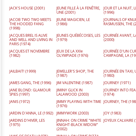
JACK'S HOUSE (
2001
)
JEUNE FILLE À LA FENÊTRE,
JOUR ET LA NUIT, L
UNE (
2001
)
(
1996
)
JACOB TWO TWO MEETS
JEUNE MAGICIEN, LE
JOURNALS OF KNU
THE HOODED FANG
(
1986
)
RASMUSSEN, THE (
(
1998
)
JACQUES BREL IS ALIVE
JEUNES QUÉBÉCOISES, LES
JOURNÉE AVANT, L
AND WELL AND LIVING IN
(
1979
)
(
2000
)
PARIS (
1974
)
JACQUES ET NOVEMBRE
JEUX DE LA XXIe
JOURNÉE D'UN CU
(
1982
)
OLYMPIADE (
1976
)
CAMPAGNE, LA (
19
JAILBAIT! (
1999
)
JEWELLER'S SHOP, THE
JOURNÉE EN TAXI,
(
1987
)
(
1980
)
JAMES GANG, THE (
1996
)
JIM VALENTINE (
1987
)
JOURNEY (
1971
)
JANE BLOND: GLAMOUR
JIMINY GLICK IN
JOURNEY INTO FEA
SPIES (
1997
)
LALAWOOD (
2003
)
(
1974
)
JANIS (
1972
)
JIMMY PLAYING WITH TIME
JOURNEY, THE (
198
(
1976
)
JARDIN D'ANNA, LE (
1992
)
JIMMYWORK (
2003
)
JOY (
1983
)
JARDINS D'HIVER, LES
JINNAH: ON CRIME "WHITE
JOYEUX CALVAIRE (
(
1975
)
KNIGHT-BLACK WIDOW"
(
2002
)