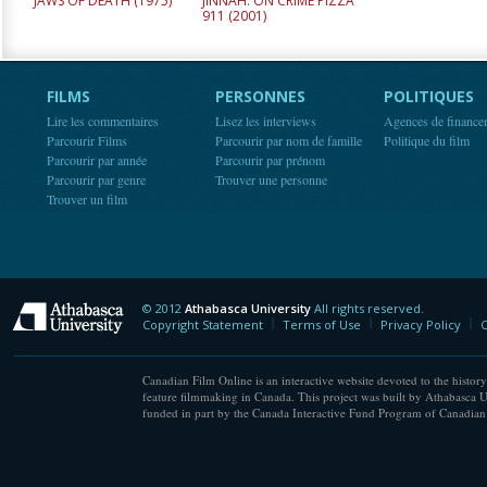
JAWS OF DEATH (
1975
)
JINNAH: ON CRIME PIZZA
911 (
2001
)
FILMS
PERSONNES
POLITIQUES
Lire les commentaires
Lisez les interviews
Agences de finance
Parcourir Films
Parcourir par nom de famille
Politique du film
Parcourir par année
Parcourir par prénom
Parcourir par genre
Trouver une personne
Trouver un film
© 2012
Athabasca University
All rights reserved.
Athabasca University
Copyright Statement
Terms of Use
Privacy Policy
C
Canadian Film Online is an interactive website devoted to the history
feature filmmaking in Canada. This project was built by Athabasca U
funded in part by the Canada Interactive Fund Program of Canadian