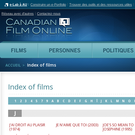
e-Lab à AU
Construire un e-Portfolio
Trouver des outils et des ressources utiles
Réseau avec d'autres
Contactez-nous
Canadian Film Online
Films
Personnes
Index of films
ACCUEIL
Index of films
1
2
3
4
5
7
9
A
B
C
D
E
F
G
H
Î
J
K
L
M
N
O
Z
J
J'AI DROIT AU PLAISIR
JE N'AIME QUE TOI (
2003
)
JOE'S SO MEAN TO
(
1974
)
JOSEPHINE (
1995
)