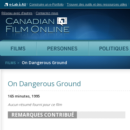
e-Lab à AU
Construire un e-Portfolio
Trouver des outils et des ressources utiles
Réseau avec d'autres
Contactez-nous
Canadian Film Online
Films
Personnes
On Dangerous Ground
FILMS
On Dangerous Ground
165 minutes, 1995
Aucun résumé fourni pour ce film
REMARQUES CONTRIBUÉ