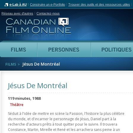
e-Lab à AU
Construire un e-Portfolio
Trouver des outils et des ressources utiles
Réseau avec d'autres
Contactez-nous
Canadian Film Online
Films
Personnes
Jésus De Montréal
FILMS
Jésus De Montréal
119 minutes, 1988
Théâtre
Séduit à l'idée de mettre en scène la Passion, l'histoire la plus célèbre
du monde, et d'incarner le personnage de Jésus, Daniel part à la
recherche d'acteurs prêts à tout quitter pour le suivre. Il trouvera
Constance, Martin, Mireille et René et les arrachera sans peine à un