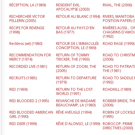
RÉCEPTION, LA (
1989
)
RESIDENT EVIL:
RIVAL, THE (
2006
)
APOCALYPSE (
2003
)
RECHERCHER VICTOR
RETOUR AU BLANC (
1994
)
RIVERS, MANITOBA
PELLERIN (
2005
)
POSITION PAPER) (
RECIPE FOR REVENGE
RETOUR AU PAYS D'EN
RIVIÈRES AUSSI... 
(
1998
)
BAS (
1977
)
CHAGRINS D'AMOU
(
1992
)
Reckless (wt) (
1980
)
RETOUR DE L'IMMACULÉE
ROAD RAGE (
1999
)
CONCEPTION, LE (
1969
)
RECOMMENDATION FOR
RETURN OF TOMMY
ROAD TO CHRISTM
MERCY (
1974
)
TRICKER, THE (
1993
)
(
2006
)
RECORDED LIVE (
1981
)
RETURN OF ZOOM, THE
ROAD TO PATRIAT
(
2005
)
THE (
1981
)
RECRUITS (
1985
)
RETURN TO DEPARTURE
ROAD TO SADDLE 
(
1979
)
(
1992
)
RED (
1969
)
RETURN TO THE LOST
ROADKILL (
1989
)
WORLD (
1991
)
RED BLOODED 2 (
1995
)
REVANCHE DE MADAME
ROBBER BRIDE, TH
BEAUCHAMP, LA (
1980
)
(
2006
)
RED BLOODED AMERICAN
RÊVE AVEUGLE (
1994
)
ROBIN OF LOCKSL
GIRL (
1990
)
(
1995
)
RED DEER (
1999
)
RÊVE D'ALONSO, LE (
1999
)
ROBOCOP: PRIME
DIRECTIVES (
2000
)