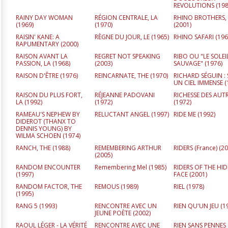
REVOLUTIONS (
19
RAINY DAY WOMAN
RÉGION CENTRALE, LA
RHINO BROTHERS,
(
1969
)
(
1970
)
(
2001
)
RAISIN' KANE: A
RÈGNE DU JOUR, LE (
1965
)
RHINO SAFARI (
196
RAPUMENTARY (
2000
)
RAISON AVANT LA
REGRET NOT SPEAKING
RIBO OU "LE SOLEI
PASSION, LA (
1968
)
(
2003
)
SAUVAGE" (
1976
)
RAISON D'ÊTRE (
1976
)
REINCARNATE, THE (
1970
)
RICHARD SÉGUIN :
UN CIEL IMMENSE (
RAISON DU PLUS FORT,
RÉJEANNE PADOVANI
RICHESSE DES AUT
LA (
1992
)
(
1972
)
(
1972
)
RAMEAU'S NEPHEW BY
RELUCTANT ANGEL (
1997
)
RIDE ME (
1992
)
DIDEROT (THANX TO
DENNIS YOUNG) BY
WILMA SCHOEN (
1974
)
RANCH, THE (
1988
)
REMEMBERING ARTHUR
RIDERS (France) (
20
(
2005
)
RANDOM ENCOUNTER
Remembering Mel (
1985
)
RIDERS OF THE HI
(
1997
)
FACE (
2001
)
RANDOM FACTOR, THE
REMOUS (
1989
)
RIEL (
1978
)
(
1995
)
RANG 5 (
1993
)
RENCONTRE AVEC UN
RIEN QU'UN JEU (
1
JEUNE POÈTE (
2002
)
RAOUL LÉGER - LA VÉRITÉ
RENCONTRE AVEC UNE
RIEN SANS PENNES 