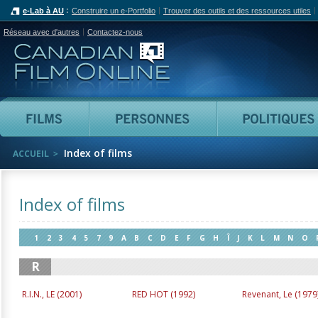
e-Lab à AU
Construire un e-Portfolio
Trouver des outils et des ressources utiles
Réseau avec d'autres
Contactez-nous
Canadian Film Online
Films
Personnes
Index of films
ACCUEIL
Index of films
1
2
3
4
5
7
9
A
B
C
D
E
F
G
H
Î
J
K
L
M
N
O
Z
R
R.I.N., LE (
2001
)
RED HOT (
1992
)
Revenant, Le (
1979