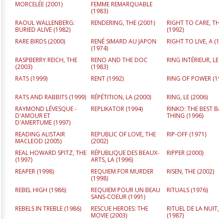
MORCELÉE (
2001
)
FEMME REMARQUABLE
(
1983
)
RAOUL WALLENBERG:
RENDERING, THE (
2001
)
RIGHT TO CARE, T
BURIED ALIVE (
1982
)
(
1992
)
RARE BIRDS (
2000
)
RENÉ SIMARD AU JAPON
RIGHT TO LIVE, A (
(
1974
)
RASPBERRY REICH, THE
RENO AND THE DOC
RING INTÉRIEUR, LE
(
2003
)
(
1983
)
RATS (
1999
)
RENT (
1992
)
RING OF POWER (
1
RATS AND RABBITS (
1999
)
RÉPÉTITION, LA (
2000
)
RING, LE (
2006
)
RAYMOND LÉVESQUE -
REPLIKATOR (
1994
)
RINKO: THE BEST 
D'AMOUR ET
THING (
1996
)
D'AMERTUME (
1997
)
READING ALISTAIR
REPUBLIC OF LOVE, THE
RIP-OFF (
1971
)
MACLEOD (
2005
)
(
2002
)
REAL HOWARD SPITZ, THE
RÉPUBLIQUE DES BEAUX-
RIPPER (
2000
)
(
1997
)
ARTS, LA (
1996
)
REAPER (
1998
)
REQUIEM FOR MURDER
RISEN, THE (
2002
)
(
1998
)
REBEL HIGH (
1986
)
REQUIEM POUR UN BEAU
RITUALS (
1976
)
SANS-COEUR (
1991
)
REBELS IN TREBLE (
1986
)
RESCUE HEROES: THE
RITUEL DE LA NUIT,
MOVIE (
2003
)
(
1987
)