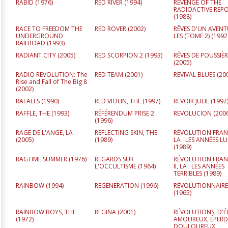
RABID (
1976
)
RED RIVER (
1994
)
REVENGE OF THE
RADIOACTIVE REP
(
1988
)
RACE TO FREEDOM THE
RED ROVER (
2002
)
RÊVES D'UN AVENT
UNDERGROUND
LES (TOME 2) (
1992
RAILROAD (
1993
)
RADIANT CITY (
2005
)
RED SCORPION 2 (
1993
)
RÊVES DE POUSSIÈR
(
2005
)
RADIO REVOLUTION: The
RED TEAM (
2001
)
REVIVAL BLUES (
20
Rise and Fall of The Big 8
(
2002
)
RAFALES (
1990
)
RED VIOLIN, THE (
1997
)
REVOIR JULIE (
1997
RAFFLE, THE (
1993
)
RÉFÉRENDUM PRISE 2
REVOLUCION (
200
(
1996
)
RAGE DE L'ANGE, LA
REFLECTING SKIN, THE
RÉVOLUTION FRANC
(
2005
)
(
1989
)
LA : LES ANNÉES L
(
1989
)
RAGTIME SUMMER (
1976
)
REGARDS SUR
RÉVOLUTION FRAN
L'OCCULTISME (
1964
)
II, LA : LES ANNÉES
TERRIBLES (
1989
)
RAINBOW (
1994
)
REGENERATION (
1996
)
RÉVOLUTIONNAIRE,
(
1965
)
RAINBOW BOYS, THE
REGINA (
2001
)
RÉVOLUTIONS, D'É
(
1972
)
AMOUREUX, ÉPERD
DOULOUREUX