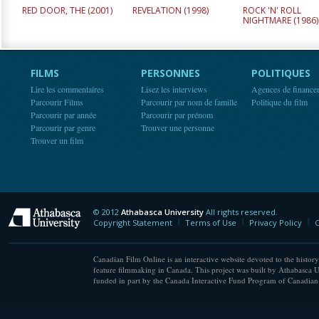
RED DOOR, THE (
2001
)
REVELATION (
1998
)
ROCK 'N' ROLL
NIGHTMARE (
1986
)
FILMS
PERSONNES
POLITIQUES
Lire les commentaires
Lisez les interviews
Agences de finance
Parcourir Films
Parcourir par nom de famille
Politique du film
Parcourir par année
Parcourir par prénom
Parcourir par genre
Trouver une personne
Trouver un film
© 2012
Athabasca University
All rights reserved.
Athabasca University
Copyright Statement
Terms of Use
Privacy Policy
C
Canadian Film Online is an interactive website devoted to the history
feature filmmaking in Canada. This project was built by Athabasca U
funded in part by the Canada Interactive Fund Program of Canadian