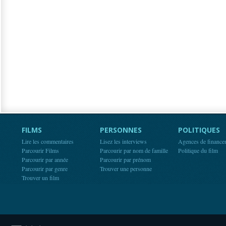
FILMS
PERSONNES
POLITIQUES
Lire les commentaires
Lisez les interviews
Agences de finance
Parcourir Films
Parcourir par nom de famille
Politique du film
Parcourir par année
Parcourir par prénom
Parcourir par genre
Trouver une personne
Trouver un film