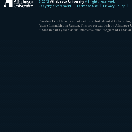
© 2012
Athabasca University
All rights reserved.
Athabasca University
Copyright Statement
Terms of Use
Privacy Policy
C
Canadian Film Online is an interactive website devoted to the history
feature filmmaking in Canada. This project was built by Athabasca U
funded in part by the Canada Interactive Fund Program of Canadian