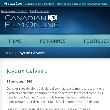
e-Lab à AU
Construire un e-Portfolio
Trouver des outils et des ressources utiles
Réseau avec d'autres
Contactez-nous
Canadian Film Online
Films
Personnes
Joyeux Calvaire
FILMS
Joyeux Calvaire
89 minutes, 1996
Dans les rues de Montréal, Marcel connaît tout le monde. Joseph vient
d’arriver et cherche à comprendre les secrets et les mystères de la vie
dans la rue. Ayant eu l’occasion de fréquenter les prostituées
d’Amsterdam... (et d’en revenir fauché!), il s’attire l’affection de tous.
Source: Bibliothèque et Archives Canada - Base de données