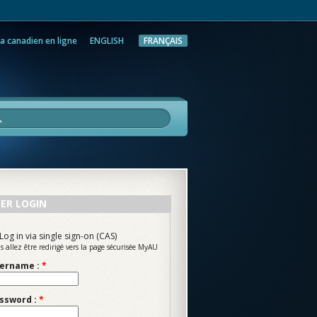
a canadien en ligne
ENGLISH
FRANÇAIS
rche
ER LOGIN
Log in via single sign-on (CAS)
s allez être redirigé vers la page sécurisée MyAU
ername :
*
ssword :
*