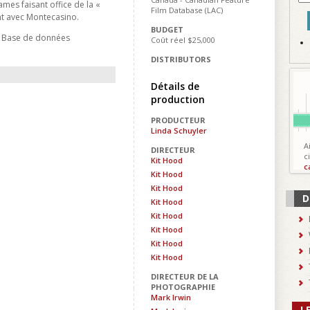
ames faisant office de la «
Film Database (LAC)
nt avec Montecasino.
BUDGET
- Base de données
Coût réel $25,000
DISTRIBUTORS
Détails de
production
PRODUCTEUR
Linda Schuyler
A
DIRECTEUR
c
Kit Hood
c
Kit Hood
Kit Hood
D
Kit Hood
Kit Hood
Kit Hood
Kit Hood
Kit Hood
DIRECTEUR DE LA
PHOTOGRAPHIE
Mark Irwin
L