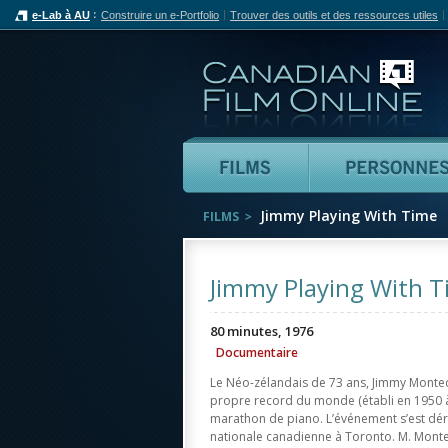
e-Lab à AU
Construire un e-Portfolio
Trouver des outils et des ressources utiles
Can
Films
Jimmy Playing With Time
FILMS
Jimmy Playing With 
80 minutes, 1976
Documentaire
Le Néo-zélandais de 73 ans, Jimmy Montec
propre record du monde (établi en 1950 à
marathon de piano. L’événement s’est déro
nationale canadienne à Toronto. M. Monte