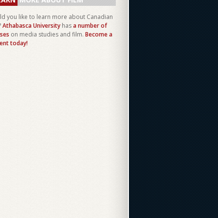
d you like to learn more about Canadian
?
Athabasca University
has
a number of
ses
on media studies and film.
Become a
ent today!