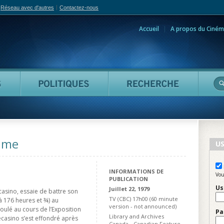
Réseau avec d'autres
Contactez-nous
Accueil
A propos du Ciném
adian Film Online
Personnes
Politiques
Reche
Time
US
INFORMATIONS DE
Vou
PUBLICATION
Us
Juillet 22, 1979
asino, essaie de battre son
TV (CBC) 17h00 (60 minute
 176 heures et ¾) au
version - not announced)
ulé au cours de l’Exposition
Pa
Library and Archives
casino s’est effondré après
Canada - Canadian Feature