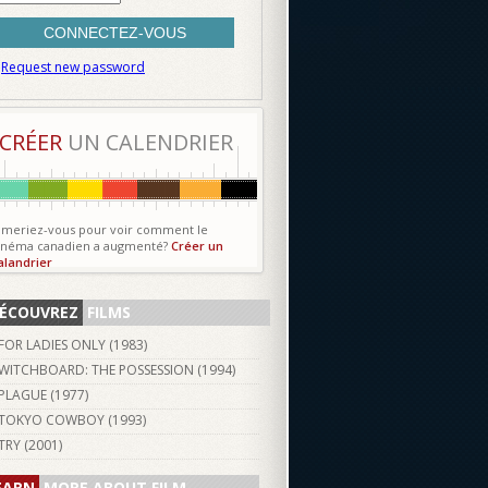
Request new password
CRÉER
UN CALENDRIER
imeriez-vous pour voir comment le
inéma canadien a augmenté?
Créer un
alandrier
ÉCOUVREZ
FILMS
FOR LADIES ONLY (
1983
)
WITCHBOARD: THE POSSESSION (
1994
)
PLAGUE (
1977
)
TOKYO COWBOY (
1993
)
TRY (
2001
)
EARN
MORE ABOUT FILM