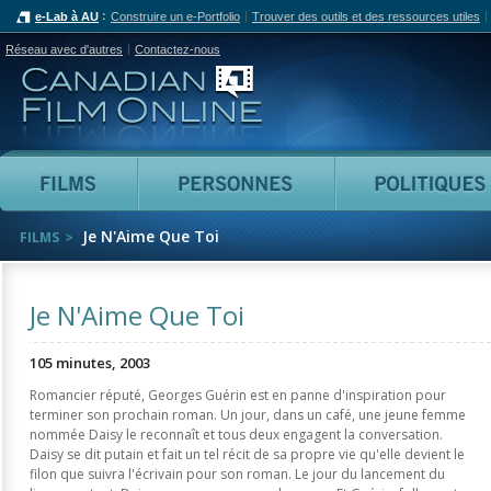
e-Lab à AU
Construire un e-Portfolio
Trouver des outils et des ressources utiles
Réseau avec d'autres
Contactez-nous
Canadian Film Online
Films
Personnes
Je N'Aime Que Toi
FILMS
Je N'Aime Que Toi
105 minutes, 2003
Romancier réputé, Georges Guérin est en panne d'inspiration pour
terminer son prochain roman. Un jour, dans un café, une jeune femme
nommée Daisy le reconnaît et tous deux engagent la conversation.
Daisy se dit putain et fait un tel récit de sa propre vie qu'elle devient le
filon que suivra l'écrivain pour son roman. Le jour du lancement du