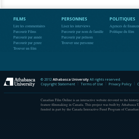
FILMS
PERSONNES
POLITIQUES
Lire les commentaires
Lisez les interviews
Agences de finance
Parcourir Films
Parcourir par nom de famille
Politique du film
Parcourir par année
Parcourir par prénom
Parcourir par genre
Trouver une personne
Trouver un film
© 2012
Athabasca University
All rights reserved.
Athabasca University
Copyright Statement
Terms of Use
Privacy Policy
C
Canadian Film Online is an interactive website devoted to the history
feature filmmaking in Canada. This project was built by Athabasca U
funded in part by the Canada Interactive Fund Program of Canadian