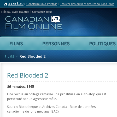
e-Lab à AU
Construire un e-Portfolio
Trouver des outils et des ressources utiles
Réseau avec d'autres
Contactez-nous
Canadian Film Online
Films
Personnes
Red Blooded 2
FILMS
Red Blooded 2
86 minutes, 1995
Une recrue au collège ramasse une prostituée en auto-stop qui est
persécuté par un agresseur mâle.
Source: Bibliothèque et Archives Canada - Base de données
canadienne du long métrage (BAC)