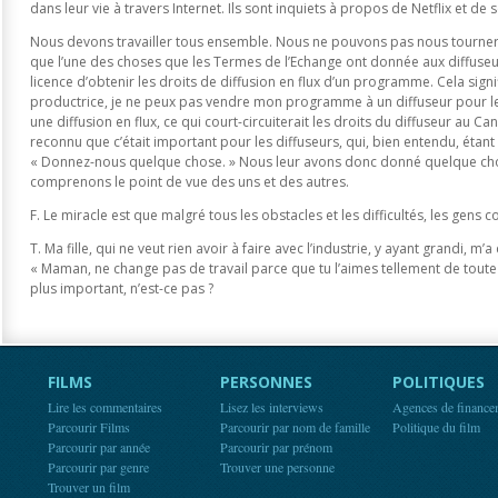
dans leur vie à travers Internet. Ils sont inquiets à propos de Netflix et de s
Nous devons travailler tous ensemble. Nous ne pouvons pas nous tourner le d
que l’une des choses que les Termes de l’Echange ont donnée aux diffuseurs
licence d’obtenir les droits de diffusion en flux d’un programme. Cela sign
productrice, je ne peux pas vendre mon programme à un diffuseur pour le
une diffusion en flux, ce qui court-circuiterait les droits du diffuseur au 
reconnu que c’était important pour les diffuseurs, qui, bien entendu, étant
« Donnez-nous quelque chose. » Nous leur avons donc donné quelque cho
comprenons le point de vue des uns et des autres.
F. Le miracle est que malgré tous les obstacles et les difficultés, les gens
T. Ma fille, qui ne veut rien avoir à faire avec l’industrie, y ayant grandi, m’a
« Maman, ne change pas de travail parce que tu l’aimes tellement de toute 
plus important, n’est-ce pas ?
FILMS
PERSONNES
POLITIQUES
Lire les commentaires
Lisez les interviews
Agences de finance
Parcourir Films
Parcourir par nom de famille
Politique du film
Parcourir par année
Parcourir par prénom
Parcourir par genre
Trouver une personne
Trouver un film