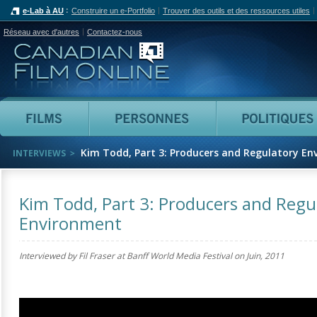
e-Lab à AU
Construire un e-Portfolio
Trouver des outils et des ressources utiles
Réseau avec d'autres
Contactez-nous
Canadian Film Online
Films
Personnes
Kim Todd, Part 3: Producers and Regulatory E
INTERVIEWS
Kim Todd, Part 3: Producers and Regu
Environment
Interviewed by Fil Fraser at Banff World Media Festival on
Juin, 2011