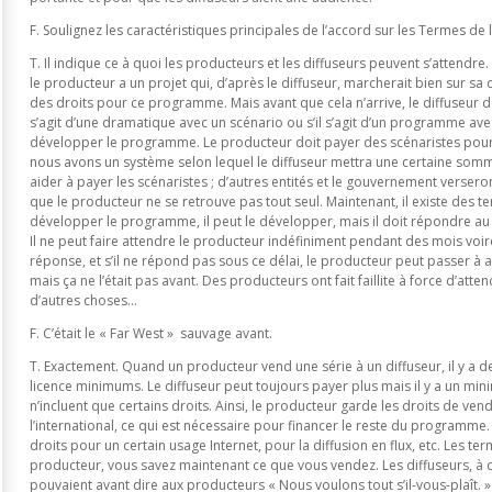
F. Soulignez les caractéristiques principales de l’accord sur les Termes de 
T. Il indique ce à quoi les producteurs et les diffuseurs peuvent s’attendre. S
le producteur a un projet qui, d’après le diffuseur, marcherait bien sur sa 
des droits pour ce programme. Mais avant que cela n’arrive, le diffuseur doit
s’agit d’une dramatique avec un scénario ou s’il s’agit d’un programme ave
développer le programme. Le producteur doit payer des scénaristes pour 
nous avons un système selon lequel le diffuseur mettra une certaine somm
aider à payer les scénaristes ; d’autres entités et le gouvernement verseron
que le producteur ne se retrouve pas tout seul. Maintenant, il existe des ter
développer le programme, il peut le développer, mais il doit répondre au 
Il ne peut faire attendre le producteur indéfiniment pendant des mois voir
réponse, et s’il ne répond pas sous ce délai, le producteur peut passer à a
mais ça ne l’était pas avant. Des producteurs ont fait faillite à force d’att
d’autres choses…
F. C’était le « Far West » sauvage avant.
T. Exactement. Quand un producteur vend une série à un diffuseur, il y a des
licence minimums. Le diffuseur peut toujours payer plus mais il y a un mini
n’incluent que certains droits. Ainsi, le producteur garde les droits de v
l’international, ce qui est nécessaire pour financer le reste du programme
droits pour un certain usage Internet, pour la diffusion en flux, etc. Les te
producteur, vous savez maintenant ce que vous vendez. Les diffuseurs, à c
pouvaient avant dire aux producteurs « Nous voulons tout s’il-vous-plaît. » 