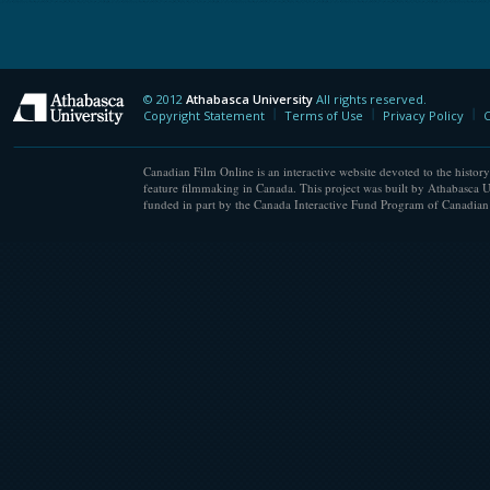
© 2012
Athabasca University
All rights reserved.
Athabasca University
Copyright Statement
Terms of Use
Privacy Policy
C
Canadian Film Online is an interactive website devoted to the history
feature filmmaking in Canada. This project was built by Athabasca U
funded in part by the Canada Interactive Fund Program of Canadian