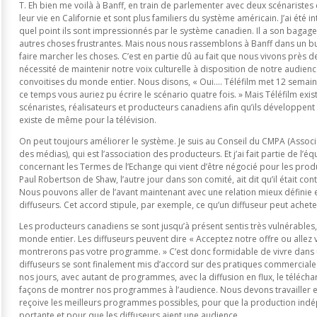
T. Eh bien me voilà à Banff, en train de parlementer avec deux scénaristes
leur vie en Californie et sont plus familiers du système américain. J’ai été 
quel point ils sont impressionnés par le système canadien. Il a son bagage,
autres choses frustrantes. Mais nous nous rassemblons à Banff dans un
faire marcher les choses. C’est en partie dû au fait que nous vivons près de
nécessité de maintenir notre voix culturelle à disposition de notre audienc
convoitises du monde entier. Nous disons, « Oui…. Téléfilm met 12 semai
ce temps vous auriez pu écrire le scénario quatre fois. » Mais Téléfilm existe
scénaristes, réalisateurs et producteurs canadiens afin qu’ils développent
existe de même pour la télévision.
On peut toujours améliorer le système. Je suis au Conseil du CMPA (Asso
des médias), qui est l’association des producteurs. Et j’ai fait partie de l’éq
concernant les Termes de l’Echange qui vient d’être négocié pour les produc
Paul Robertson de Shaw, l’autre jour dans son comité, ait dit qu’il était co
Nous pouvons aller de l’avant maintenant avec une relation mieux définie e
diffuseurs. Cet accord stipule, par exemple, ce qu’un diffuseur peut achet
Les producteurs canadiens se sont jusqu’à présent sentis très vulnérable
monde entier. Les diffuseurs peuvent dire « Acceptez notre offre ou allez 
montrerons pas votre programme. » C’est donc formidable de vivre dans u
diffuseurs se sont finalement mis d’accord sur des pratiques commerciales
nos jours, avec autant de programmes, avec la diffusion en flux, le télécha
façons de montrer nos programmes à l’audience. Nous devons travailler 
reçoive les meilleurs programmes possibles, pour que la production indép
portante et pour que les diffuseurs aient une audience.