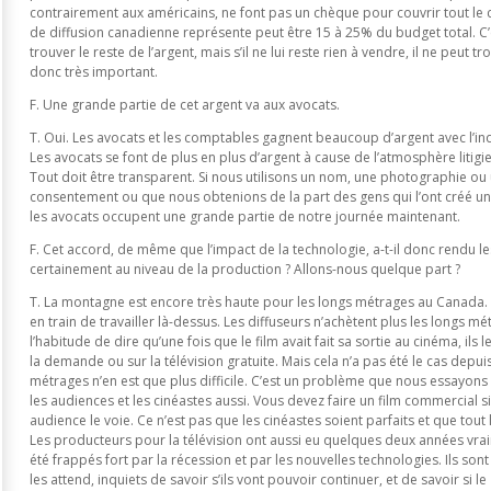
contrairement aux américains, ne font pas un chèque pour couvrir tout le
de diffusion canadienne représente peut être 15 à 25% du budget total. C’
trouver le reste de l’argent, mais s’il ne lui reste rien à vendre, il ne peut tro
donc très important.
F. Une grande partie de cet argent va aux avocats.
T. Oui. Les avocats et les comptables gagnent beaucoup d’argent avec l’ind
Les avocats se font de plus en plus d’argent à cause de l’atmosphère litigi
Tout doit être transparent. Si nous utilisons un nom, une photographie ou une
consentement ou que nous obtenions de la part des gens qui l’ont créé un 
les avocats occupent une grande partie de notre journée maintenant.
F. Cet accord, de même que l’impact de la technologie, a-t-il donc rendu le
certainement au niveau de la production ? Allons-nous quelque part ?
T. La montagne est encore très haute pour les longs métrages au Canada.
en train de travailler là-dessus. Les diffuseurs n’achètent plus les longs m
l’habitude de dire qu’une fois que le film avait fait sa sortie au cinéma, ils 
la demande ou sur la télévision gratuite. Mais cela n’a pas été le cas depui
métrages n’en est que plus difficile. C’est un problème que nous essayons 
les audiences et les cinéastes aussi. Vous devez faire un film commercial s
audience le voie. Ce n’est pas que les cinéastes soient parfaits et que tou
Les producteurs pour la télévision ont aussi eu quelques deux années vraime
été frappés fort par la récession et par les nouvelles technologies. Ils sont 
les attend, inquiets de savoir s’ils vont pouvoir continuer, et de savoir si l