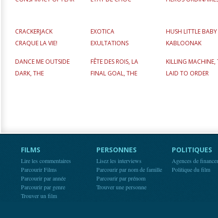
CRACKERJACK
EXOTICA
HUSH LITTLE BABY
CRAQUE LA VIE!
EXULTATIONS
KABLOONAK
DANCE ME OUTSIDE
FÊTE DES ROIS, LA
KILLING MACHINE,
DARK, THE
FINAL GOAL, THE
LAID TO ORDER
FILMS
PERSONNES
POLITIQUES
Lire les commentaires
Lisez les interviews
Agences de finance
Parcourir Films
Parcourir par nom de famille
Politique du film
Parcourir par année
Parcourir par prénom
Parcourir par genre
Trouver une personne
Trouver un film