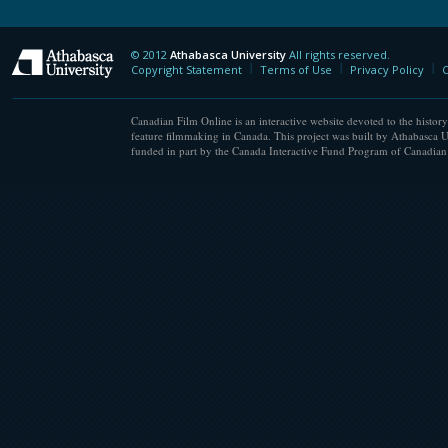
© 2012
Athabasca University
All rights reserved.
Athabasca University
Copyright Statement
Terms of Use
Privacy Policy
C
Canadian Film Online is an interactive website devoted to the history
feature filmmaking in Canada. This project was built by Athabasca U
funded in part by the Canada Interactive Fund Program of Canadian