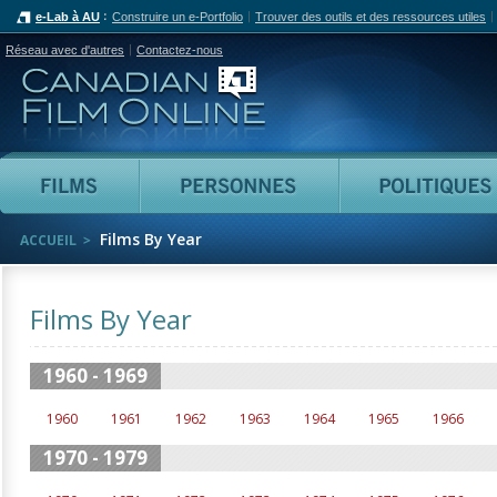
e-Lab à AU
Construire un e-Portfolio
Trouver des outils et des ressources utiles
Réseau avec d'autres
Contactez-nous
Canadian Film Online
Films
Personnes
Films By Year
ACCUEIL
Films By Year
1960 - 1969
1960
1961
1962
1963
1964
1965
1966
1970 - 1979