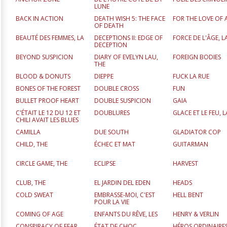
LUNE
BACK IN ACTION
DEATH WISH 5: THE FACE
FOR THE LOVE OF
OF DEATH
BEAUTÉ DES FEMMES, LA
DECEPTIONS II: EDGE OF
FORCE DE L'ÂGE, L
DECEPTION
BEYOND SUSPICION
DIARY OF EVELYN LAU,
FOREIGN BODIES
THE
BLOOD & DONUTS
DIEPPE
FUCK LA RUE
BONES OF THE FOREST
DOUBLE CROSS
FUN
BULLET PROOF HEART
DOUBLE SUSPICION
GAIA
C'ÉTAIT LE 12 DU 12 ET
DOUBLURES
GLACE ET LE FEU, L
CHILI AVAIT LES BLUES
CAMILLA
DUE SOUTH
GLADIATOR COP
CHILD, THE
ÉCHEC ET MAT
GUITARMAN
CIRCLE GAME, THE
ECLIPSE
HARVEST
CLUB, THE
EL JARDIN DEL EDEN
HEADS
COLD SWEAT
EMBRASSE-MOI, C'EST
HELL BENT
POUR LA VIE
COMING OF AGE
ENFANTS DU RÊVE, LES
HENRY & VERLIN
CONSPIRACY OF FEAR
ÉTAT DE CHOC
HÉROS ORDINAIRE