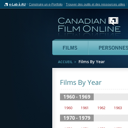
e-Lab à AU
Construire un e-Portfolio
Trouver des outils et des ressources utiles
Can
Films
Films By Year
ACCUEIL
Films By Year
1960 - 1969
1960
1961
1962
1963
1970 - 1979