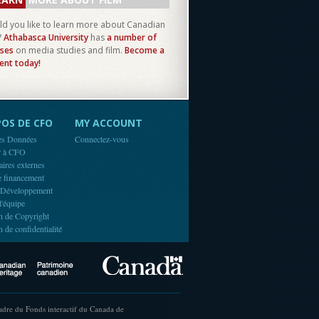
d you like to learn more about Canadian
?
Athabasca University
has
a number of
ses
on media studies and film.
Become a
ent today!
OS DE CFO
MY ACCOUNT
es Données
Connectez-vous
r à CFO
aires externes
e financement
 Développement
l'équipe
n de Copyright
n de confidentialité
Canada
Canadian Heritage
cadre du Fonds interactif du Canada de