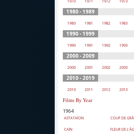
1970
1971
1972
1973
1980 - 1989
1980
1981
1982
1983
1990 - 1999
1990
1991
1992
1993
2000 - 2009
2000
2001
2002
2003
2010 - 2019
2010
2011
2012
2013
Films By Year
1964
ASTATAÏON
COUP DE GRÂC
CAÏN
FLEUR DE L'ÂG