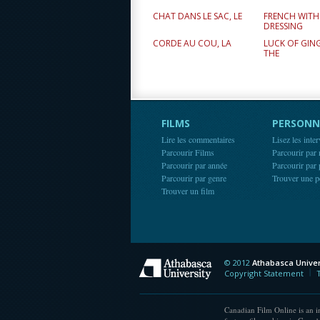
CHAT DANS LE SAC, LE
FRENCH WIT
DRESSING
CORDE AU COU, LA
LUCK OF GING
THE
FILMS
PERSONN
Lire les commentaires
Lisez les inte
Parcourir Films
Parcourir par
Parcourir par année
Parcourir par
Parcourir par genre
Trouver une p
Trouver un film
© 2012
Athabasca Univer
Athabasca Universit
Copyright Statement
Canadian Film Online is an in