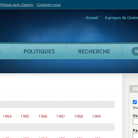
Réseau avec d'autres
Contactez-nous
Accueil
A propos du Ciném
adian Film Online
Personnes
Politiques
Reche
US
Vou
Us
1964
1965
1966
1967
1968
1969
Pa