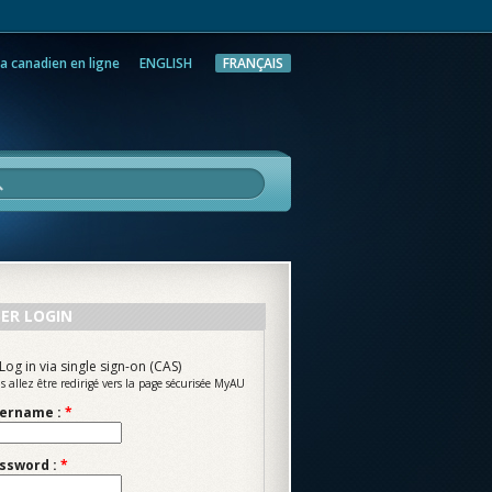
a canadien en ligne
ENGLISH
FRANÇAIS
rche
ER LOGIN
Log in via single sign-on (CAS)
s allez être redirigé vers la page sécurisée MyAU
ername :
*
ssword :
*