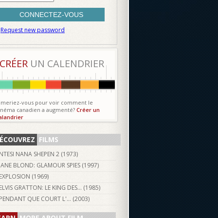
Request new password
CRÉER
UN CALENDRIER
imeriez-vous pour voir comment le
inéma canadien a augmenté?
Créer un
alandrier
ÉCOUVREZ
FILMS
NTESI NANA SHEPEN 2 (
1973
)
JANE BLOND: GLAMOUR SPIES (
1997
)
EXPLOSION (
1969
)
ELVIS GRATTON: LE KING DES... (
1985
)
PENDANT QUE COURT L'... (
2003
)
EARN
MORE ABOUT FILM