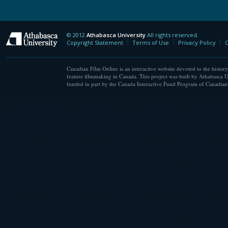
© 2012
Athabasca University
All rights reserved.
Athabasca University
Copyright Statement
Terms of Use
Privacy Policy
C
Canadian Film Online is an interactive website devoted to the history
feature filmmaking in Canada. This project was built by Athabasca U
funded in part by the Canada Interactive Fund Program of Canadian