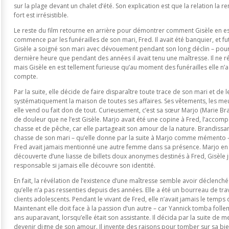
sur la plage devant un chalet d’été. Son explication est que la relation la 
fort est irrésistible.
Le reste du film retourne en arrière pour démontrer comment Gisèle en e
commence par les funérailles de son mari, Fred. Il avait été banquier, et fu
Gisèle a soigné son mari avec dévouement pendant son long déclin – pour
dernière heure que pendant des années il avait tenu une maîtresse. Il ne ré
mais Gisèle en est tellement furieuse qu’au moment des funérailles elle n’
compte.
Par la suite, elle décide de faire disparaître toute trace de son mari et de 
systématiquement la maison de toutes ses affaires. Ses vêtements, les meub
elle vend ou fait don de tout. Curieusement, c’est sa sœur Marjo (Marie B
de douleur que ne l’est Gisèle. Marjo avait été une copine à Fred, l’accom
chasse et de pêche, car elle partageait son amour de la nature. Brandissa
chasse de son mari – qu’elle donne par la suite à Marjo comme mémento 
Fred avait jamais mentionné une autre femme dans sa présence. Marjo en 
découverte d’une liasse de billets doux anonymes destinés à Fred, Gisèle 
responsable si jamais elle découvre son identité.
En fait, la révélation de l’existence d’une maîtresse semble avoir déclenché
qu’elle n’a pas ressenties depuis des années. Elle a été un bourreau de trav
clients adolescents. Pendant le vivant de Fred, elle n’avait jamais le temps 
Maintenant elle doit face à la passion d’un autre – car Yannick tomba fol
ans auparavant, lorsqu’elle était son assistante. Il décida par la suite de m
devenir digne de son amour. Il invente des raisons pour tomber sur sa bie