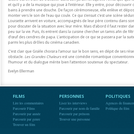
et qu’il y a de la musique qui joue à l’intérieur. Elle y entre, pour découvrir
bains à prendre une douche. De façon cérémonieuse, elle enlève et dépose
monter vers le son de l’eau qui coule. Ce qui s’ensuit c’est une scène sé
Louisette arrivent en voiture, accompagnés de leur père contenu dans son 
pour discuter de la situation avec leur mère. Mais d’abord il faut rester da
peu sur la vie. Puis, ils entrent dans la cuisine chercher un tamis afin de filt
d’œuf des cendres de papa. L’anticipation de ce qui se passera par la suit
parmi les plus drôles du cinéma canadien.
C’est clair que Gisèle choisira l’amour sur le bon sens, en dépit de ses rése
obstacle.
Les Grandes Chaleurs
est une comédie romantique conventionnell
l’humour et du dialogue mérite bien l’attention soutenue du spectateur.
Evelyn Ellerman
FILMS
PERSONNES
POLITIQUES
Lire les commentaires
Lisez les interviews
Agences de finance
Parcourir Films
Parcourir par nom de famille
Politique du film
Parcourir par année
Parcourir par prénom
Parcourir par genre
Trouver une personne
Trouver un film