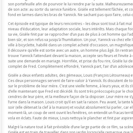
son portefeuille afin de pourvoir le lui rendre par la suite. Malheureusem
de son acte: au sortir du service funèbre. Gisèle est tellement fâchée, et con
fond en larmes dans les bras de Yannick. Ne sachant pas quoi faire, celui-ci 
Cet épisode est typique de leurs rencontres – les deux sont tout à fait mal 
niveau d’éducation, leur adaptation sociale, leurs intérêts. Mais chaque foi
sa vie, Gisèle finit par se rapprocher d’un pas de plus à cet homme qui l’ad
bien sûr, et son refus va jusqu’à l’humiliation. Un jour, Yannick va chez elle
ville à bicyclette, habillé dans un complet acheté d’occasion, un magnifiqu
Il découvre qu’elle est sortie avec un autre, un homme plus âgé. En rentra
trouve Yannick l’attendant devant la maison, accepte ses fleurs et l’invite à
suite une demande en mariage. Horrifiée, et prise du fou rire, Gisèle lui 
complet de Fred. Complètement effondré, Yannick part, l’air d’un adolesce
Gisèle a deux enfants adultes, des gémeaux, Louis (François Létourneau) e
Ces deux personnages servent de faire-valoir à Yannick. Ils discutent de to
sur le problème de leur mère. C’est une vieille femme, à leurs yeux, et ils s
d’elle maintenant que Fred est décédé. Ils sont très préoccupés par le choi
cendres de leur père, et la meilleure façon de la disposer. Leur mère ne s’y
l’urne dans la maison. Louis croit qu’il en sait la raison. Peu avant, la tan
soir (elle détenait la clef à la maison) et voulut absolument lui parler, car e
moment-là, un coup de vent ouvrit les fenêtres, on entendit un fracas terrib
vola en éclats. Faute de mieux, Louis nettoya le plancher et finit par aspire
Malgré la nature tout à fait prévisible d’une large partie de ce film, sa scène
Gisèle est en train de travailler dans son jardin lorsqu’elle remarque que 