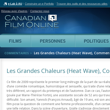
e-Lab à AU
Construire un e-Portfolio
Trouver des outils et des ressources utiles
Réseau avec d'autres
Contactez-nous
Canadian Film Online
Films
Personnes
Les Grandes Chaleurs (Heat Wave), Commen
COMMENTAIRES
Les Grandes Chaleurs (Heat Wave), 
Ce film de 2009 représente le premier long métrage de la part de sa réalisat
d’une comédie romantique, humoristique et sensuelle, qui traite d’une re
très différent, un rapport du printemps et de l’automne. Dan ce cas, l’aut
(jouée par Marie-Thérèse Fortin), une assistante sociale de 52 ans qui trav
difficulté. Son amant, Yannick (François Arnaud), âgé de 19 ans, est son anc
film pose la question de comment une femme professionnelle, d’un certa
une telle relation. Dans la scène d’ouverture, Gisèle s’adresse directeme