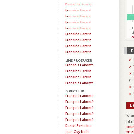
Daniel Bertolino
Francine Forest
Francine Forest
Francine Forest
Francine Forest
A
c
Francine Forest
c
Francine Forest
Francine Forest
D
Francine Forest
LINE PRODUCER
François Labonté
Francine Forest
Francine Forest
(
1
François Labonté
DIRECTEUR
François Labonté
François Labonté
L
François Labonté
François Labonté
Woul
François Labonté
Film
Daniel Bertolino
cour
Jean-Guy Noël
stud