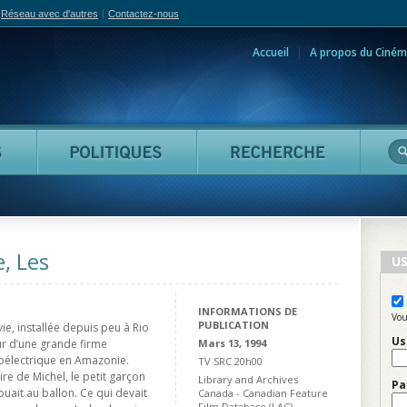
Réseau avec d'autres
Contactez-nous
Accueil
A propos du Ciném
adian Film Online
Personnes
Politiques
Reche
, Les
US
INFORMATIONS DE
Vou
PUBLICATION
ie, installée depuis peu à Rio
Us
eur d’une grande firme
Mars 13, 1994
oélectrique en Amazonie.
TV SRC 20h00
re de Michel, le petit garçon
Library and Archives
Pa
uait au ballon. Ce qui devait
Canada - Canadian Feature
Film Database (LAC)