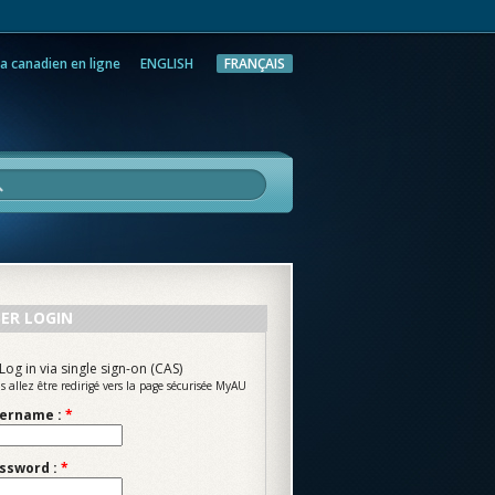
a canadien en ligne
ENGLISH
FRANÇAIS
rche
ER LOGIN
Log in via single sign-on (CAS)
s allez être redirigé vers la page sécurisée MyAU
ername :
*
ssword :
*