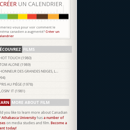
CRÉER
UN CALENDRIER
imeriez-vous pour voir comment le
inéma canadien a augmenté?
Créer un
alandrier
ÉCOUVREZ
FILMS
HOT TOUCH (
1980
)
TOM ALONE (
1989
)
HONNEUR DES GRANDES NEIGES, L...
994
)
PRIS AU PIÈGE (
1978
)
LOSIN' IT (
1981
)
EARN
MORE ABOUT FILM
d you like to learn more about Canadian
?
Athabasca University
has
a number of
ses
on media studies and film.
Become a
ent today!