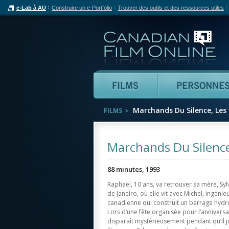
e-Lab à AU
Construire un e-Portfolio
Trouver des outils et des ressources utiles
Can
Films
Marchands Du Silence, Les
FILMS
Marchands Du Silence
88 minutes, 1993
Raphaël, 10 ans, va retrouver sa mère, Sylv
de Janeiro, où elle vit avec Michel, ingéni
canadienne qui construit un barrage hydr
Lors d’une fête organisée pour l’anniversai
disparaît mystérieusement pendant qu’il jo