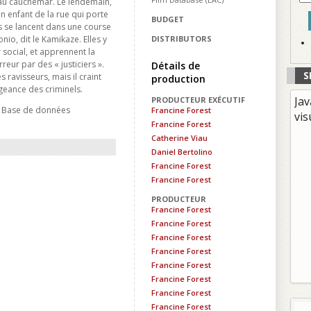
 au cauchemar. Le lendemain,
un enfant de la rue qui porte
BUDGET
 se lancent dans une course
onio, dit le Kamikaze. Elles y
DISTRIBUTORS
 social, et apprennent la
rreur par des « justiciers ».
Détails de
S
s ravisseurs, mais il craint
production
ngeance des criminels.
Jav
PRODUCTEUR EXÉCUTIF
- Base de données
Francine Forest
vis
Francine Forest
Catherine Viau
Daniel Bertolino
Francine Forest
Francine Forest
PRODUCTEUR
Francine Forest
Francine Forest
Francine Forest
Francine Forest
Francine Forest
Francine Forest
Francine Forest
Francine Forest