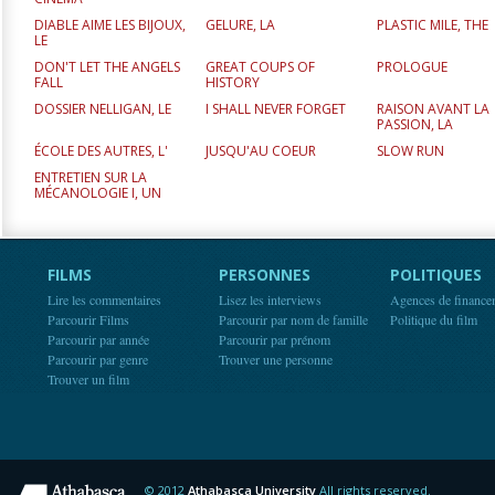
DIABLE AIME LES BIJOUX,
GELURE, LA
PLASTIC MILE, THE
LE
DON'T LET THE ANGELS
GREAT COUPS OF
PROLOGUE
FALL
HISTORY
DOSSIER NELLIGAN, LE
I SHALL NEVER FORGET
RAISON AVANT LA
PASSION, LA
ÉCOLE DES AUTRES, L'
JUSQU'AU COEUR
SLOW RUN
ENTRETIEN SUR LA
MÉCANOLOGIE I, UN
FILMS
PERSONNES
POLITIQUES
Lire les commentaires
Lisez les interviews
Agences de finance
Parcourir Films
Parcourir par nom de famille
Politique du film
Parcourir par année
Parcourir par prénom
Parcourir par genre
Trouver une personne
Trouver un film
© 2012
Athabasca University
All rights reserved.