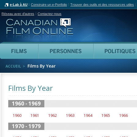
e-Lab à AU
Construire un e-Portfolio
Trouver des outils et des ressources utiles
Réseau avec d'autres
Contactez-nous
Canadian Film Online
Films
Personnes
Films By Year
ACCUEIL
Films By Year
1960 - 1969
1960
1961
1962
1963
1964
1965
1966
1970 - 1979