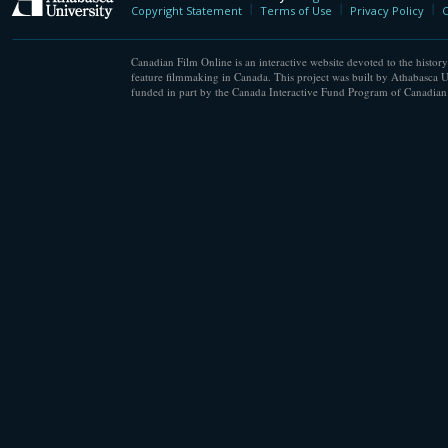
Athabasca University
Copyright Statement
Terms of Use
Privacy Policy
C
Canadian Film Online is an interactive website devoted to the history
feature filmmaking in Canada. This project was built by Athabasca U
funded in part by the Canada Interactive Fund Program of Canadian