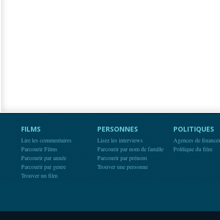
FILMS
PERSONNES
POLITIQUES
Lire les commentaires
Lisez les interviews
Agences de finance
Parcourir Films
Parcourir par nom de famille
Politique du film
Parcourir par année
Parcourir par prénom
Parcourir par genre
Trouver une personne
Trouver un film