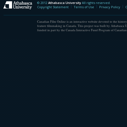
© 2012
Athabasca University
All rights reserved.
Athabasca University
Copyright Statement
Terms of Use
Privacy Policy
C
Canadian Film Online is an interactive website devoted to the history
feature filmmaking in Canada. This project was built by Athabasca U
funded in part by the Canada Interactive Fund Program of Canadian