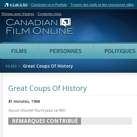
e-Lab à AU
Construire un e-Portfolio
Trouver des outils et des ressources utiles
Réseau avec d'autres
Contactez-nous
Canadian Film Online
Films
Personnes
Great Coups Of History
FILMS
Great Coups Of History
81 minutes, 1968
Aucun résumé fourni pour ce film
REMARQUES CONTRIBUÉ