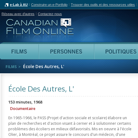
e-Lab à AU
Construire un e-Portfolio
Trouver des outils et des ressources utiles
Réseau avec d'autres
Contactez-nous
Canadian Film Online
Films
Personnes
École Des Autres, L'
FILMS
École Des Autres, L'
153 minutes, 1968
Documentaire
En 1965-1966, le PASS (Projet d'action sociale et scolaire) élabore un
plan de recherches et d'action visant à cerner et à solutionner certains
problèmes des écoliers en milieux défavorisés. Mis en oeuvre à l'école
Olier, à Montréal, ce projet assure le concours d'un médecin, d'une