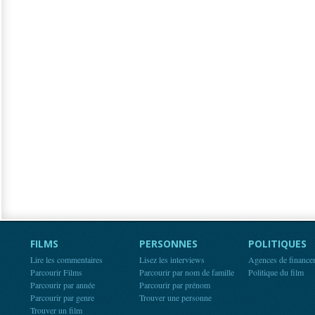
FILMS
PERSONNES
POLITIQUES
Lire les commentaires
Lisez les interviews
Agences de finance
Parcourir Films
Parcourir par nom de famille
Politique du film
Parcourir par année
Parcourir par prénom
Parcourir par genre
Trouver une personne
Trouver un film