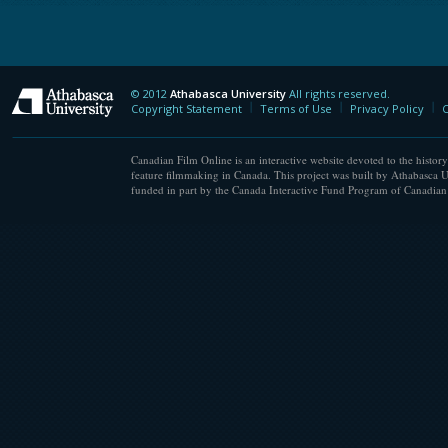
© 2012
Athabasca University
All rights reserved.
Athabasca University
Copyright Statement
Terms of Use
Privacy Policy
C
Canadian Film Online is an interactive website devoted to the history
feature filmmaking in Canada. This project was built by Athabasca U
funded in part by the Canada Interactive Fund Program of Canadian