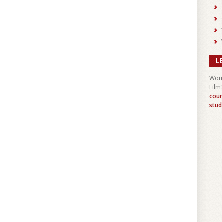
L
Woul
Film
cour
stud