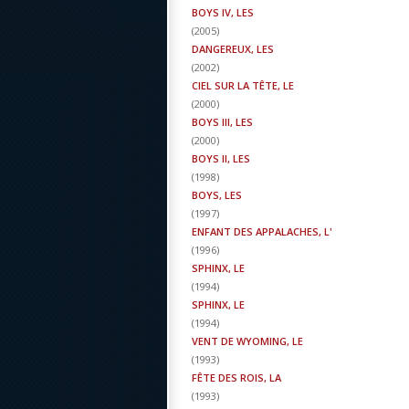
BOYS IV, LES
(
2005
)
DANGEREUX, LES
(
2002
)
CIEL SUR LA TÊTE, LE
(
2000
)
BOYS III, LES
(
2000
)
BOYS II, LES
(
1998
)
BOYS, LES
(
1997
)
ENFANT DES APPALACHES, L'
(
1996
)
SPHINX, LE
(
1994
)
SPHINX, LE
(
1994
)
VENT DE WYOMING, LE
(
1993
)
FÊTE DES ROIS, LA
(
1993
)