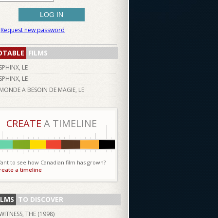
Request new password
OTABLE
FILMS
SPHINX, LE
SPHINX, LE
MONDE A BESOIN DE MAGIE, LE
CREATE
A TIMELINE
ant to see how Canadian film has grown?
reate a timeline
ILMS
TO DISCOVER
WITNESS, THE (
1998
)