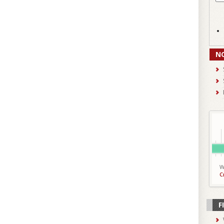
N
W
C
F