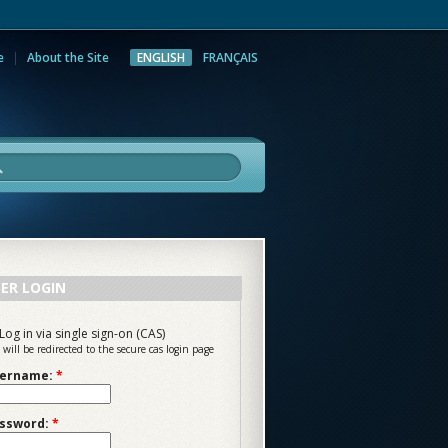
e
About the Site
ENGLISH
FRANÇAIS
rch
ER LOGIN
Log in via single sign-on (CAS)
 will be redirected to the secure cas login page
ername:
*
ssword:
*