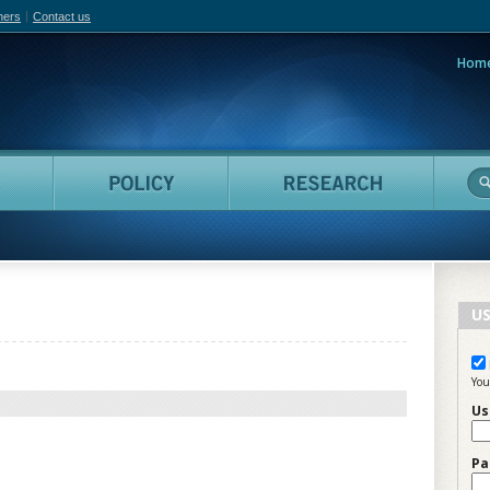
hers
Contact us
Hom
adian Film Online
People
Policy
Resea
US
You
Us
Pa