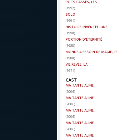
POTS CASSÉS, LES
(
1992
)
SOLO
(
1991
)
HISTOIRE INVENTÉE, UNE
(
1990
)
PORTION D'ÉTERNITÉ
(
1988
)
MONDE A BESOIN DE MAGIE, LE
(
1980
)
VIE RÉVÉE, LA
(
1971
)
CAST
MA TANTE ALINE
(
2006
)
MA TANTE ALINE
(
2006
)
MA TANTE ALINE
(
2006
)
MA TANTE ALINE
(
2006
)
MA TANTE ALINE