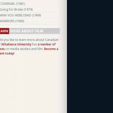
COVERGIRL (
1981
)
Going For Broke (
1979
)
WISH YOU WERE DEAD (
1999
)
WARRIORS (
1993
)
EARN
MORE ABOUT FILM
d you like to learn more about Canadian
?
Athabasca University
has
a number of
ses
on media studies and film.
Become a
ent today!