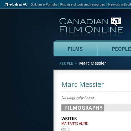
e-Lab at AU
Build an e-Portfolio
Find useful tools and resources
Network with ot
Can
Films
Marc Messier
PEOPLE
Marc Messier
No biography found.
FILMOGRAPHY
WRITER
MA TANTE ALINE
(
2006
)