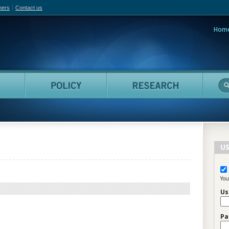
hers
Contact us
Hom
adian Film Online
People
Policy
Resea
US
You
Us
Pa