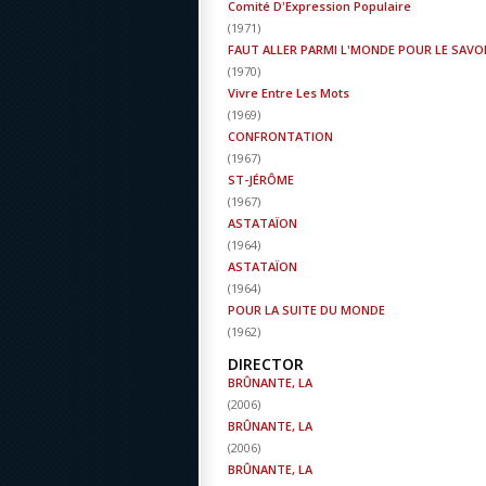
Comité D'Expression Populaire
(
1971
)
FAUT ALLER PARMI L'MONDE POUR LE SAVO
(
1970
)
Vivre Entre Les Mots
(
1969
)
CONFRONTATION
(
1967
)
ST-JÉRÔME
(
1967
)
ASTATAÏON
(
1964
)
ASTATAÏON
(
1964
)
POUR LA SUITE DU MONDE
(
1962
)
DIRECTOR
BRÛNANTE, LA
(
2006
)
BRÛNANTE, LA
(
2006
)
BRÛNANTE, LA