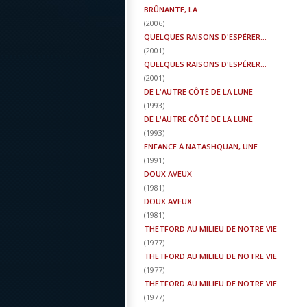
BRÛNANTE, LA
(
2006
)
QUELQUES RAISONS D'ESPÉRER...
(
2001
)
QUELQUES RAISONS D'ESPÉRER...
(
2001
)
DE L'AUTRE CÔTÉ DE LA LUNE
(
1993
)
DE L'AUTRE CÔTÉ DE LA LUNE
(
1993
)
ENFANCE À NATASHQUAN, UNE
(
1991
)
DOUX AVEUX
(
1981
)
DOUX AVEUX
(
1981
)
THETFORD AU MILIEU DE NOTRE VIE
(
1977
)
THETFORD AU MILIEU DE NOTRE VIE
(
1977
)
THETFORD AU MILIEU DE NOTRE VIE
(
1977
)