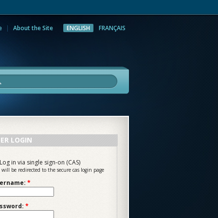
e
About the Site
ENGLISH
FRANÇAIS
rch
ER LOGIN
Log in via single sign-on (CAS)
 will be redirected to the secure cas login page
ername:
*
ssword:
*