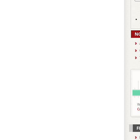
N
W
C
F