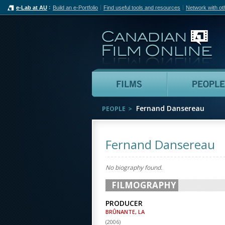
e-Lab at AU
Build an e-Portfolio
Find useful tools and resources
Network with ot
Can
Films
Fernand Dansereau
PEOPLE
Fernand Dansereau
No biography found.
FILMOGRAPHY
PRODUCER
BRÛNANTE, LA
(
2006
)