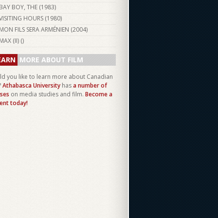
BAY BOY, THE (
1983
)
VISITING HOURS (
1980
)
MON FILS SERA ARMÉNIEN (
2004
)
MAX (II) ()
EARN
MORE ABOUT FILM
d you like to learn more about Canadian
?
Athabasca University
has
a number of
ses
on media studies and film.
Become a
ent today!