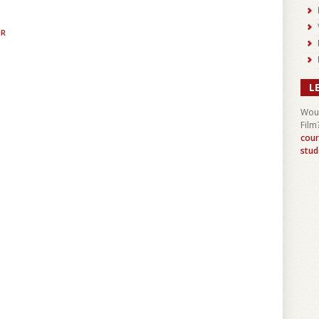
IR
L
Woul
Film
cour
stud