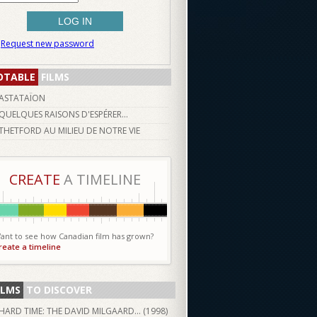
Request new password
OTABLE
FILMS
ASTATAÏON
QUELQUES RAISONS D'ESPÉRER...
THETFORD AU MILIEU DE NOTRE VIE
CREATE
A TIMELINE
ant to see how Canadian film has grown?
reate a timeline
ILMS
TO DISCOVER
HARD TIME: THE DAVID MILGAARD... (
1998
)