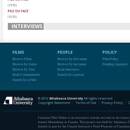
(
1970
)
PILE OU FACE
(
1970
)
INTERVIEWS
FILMS
PEOPLE
POLICY
Browse Films
Browse by first name
Film Policy
Browse by Genre
Browse by last name
Funding Agencies
Browse by Year
Read interviews
Read Commentaries
Search for a person
Search for a Film
© 2012
Athabasca University
All rights reserved.
Athabasca University
Copyright Statement
Terms of Use
Privacy Policy
C
Canadian Film Online is an interactive website devoted to the history
feature filmmaking in Canada. This project was built by Athabasca U
funded in part by the Canada Interactive Fund Program of Canadian