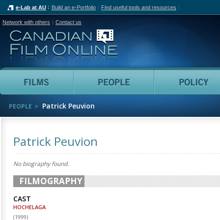
e-Lab at AU
Build an e-Portfolio
Find useful tools and resources
Network with others
Contact us
Canadian Film Online
Films
People
Patrick Peuvion
PEOPLE
Patrick Peuvion
No biography found.
FILMOGRAPHY
CAST
HOCHELAGA
(
1999
)