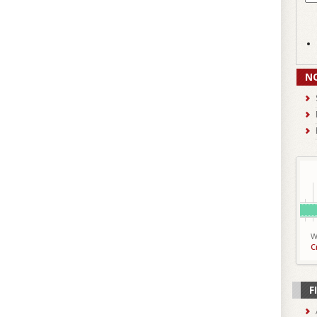
N
W
C
F