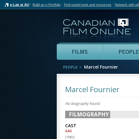
e-Lab at AU
Build an e-Portfolio
Find useful tools and resources
Network with ot
Can
Films
Marcel Fournier
PEOPLE
Marcel Fournier
No biography found.
FILMOGRAPHY
CAST
GAS
(
1980
)