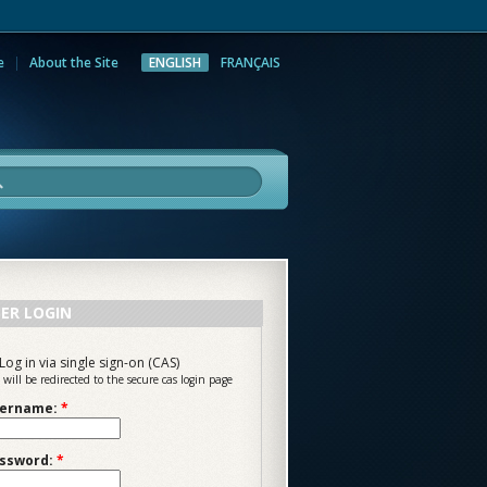
e
About the Site
ENGLISH
FRANÇAIS
rch
ER LOGIN
Log in via single sign-on (CAS)
 will be redirected to the secure cas login page
ername:
*
ssword:
*