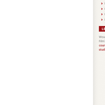
L
Woul
Film
cour
stud