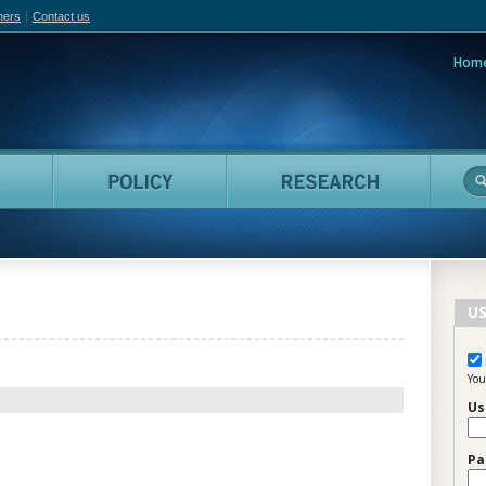
hers
Contact us
Hom
adian Film Online
People
Policy
Resea
US
You
Us
Pa