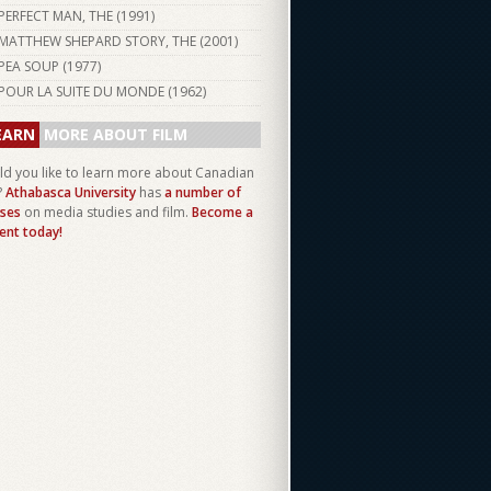
PERFECT MAN, THE (
1991
)
MATTHEW SHEPARD STORY, THE (
2001
)
PEA SOUP (
1977
)
POUR LA SUITE DU MONDE (
1962
)
EARN
MORE ABOUT FILM
d you like to learn more about Canadian
?
Athabasca University
has
a number of
ses
on media studies and film.
Become a
ent today!