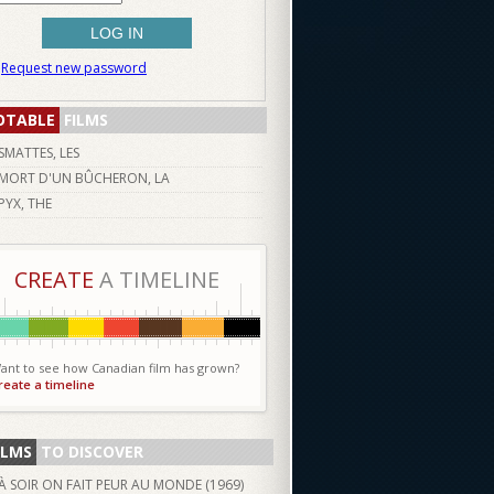
Request new password
OTABLE
FILMS
SMATTES, LES
MORT D'UN BÛCHERON, LA
PYX, THE
CREATE
A TIMELINE
ant to see how Canadian film has grown?
reate a timeline
ILMS
TO DISCOVER
À SOIR ON FAIT PEUR AU MONDE (
1969
)