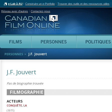
e-Lab à AU
Construire un e-Portfolio
Trouver des outils et des ressources utiles
Réseau avec d'autres
Contactez-nous
Canadian Film Online
Films
Personnes
J.F. Jouvert
PERSONNES
J.F. Jouvert
Pas de biographie trouvée
FILMOGRAPHIE
ACTEURS
CONQUÊTE, LA
(
1971
)