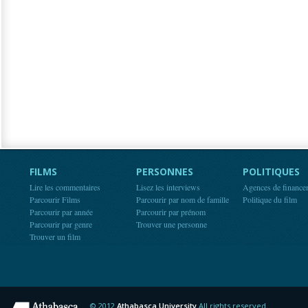
FILMS
PERSONNES
POLITIQUES
Lire les commentaires
Lisez les interviews
Agences de finance
Parcourir Films
Parcourir par nom de famille
Politique du film
Parcourir par année
Parcourir par prénom
Parcourir par genre
Trouver une personne
Trouver un film
© 2012
Athabasca University
All rights reserved.