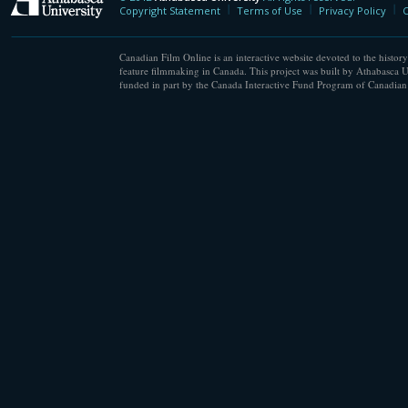
Athabasca University
Copyright Statement
Terms of Use
Privacy Policy
C
Canadian Film Online is an interactive website devoted to the history
feature filmmaking in Canada. This project was built by Athabasca U
funded in part by the Canada Interactive Fund Program of Canadian