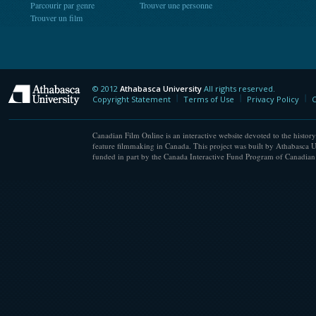
Parcourir par genre
Trouver une personne
Trouver un film
© 2012
Athabasca University
All rights reserved.
Athabasca University
Copyright Statement
Terms of Use
Privacy Policy
C
Canadian Film Online is an interactive website devoted to the history
feature filmmaking in Canada. This project was built by Athabasca U
funded in part by the Canada Interactive Fund Program of Canadian