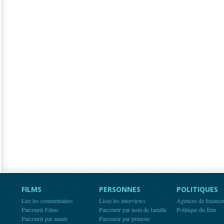
FILMS
PERSONNES
POLITIQUES
Lire les commentaires
Lisez les interviews
Agences de finance
Parcourir Films
Parcourir par nom de famille
Politique du film
Parcourir par année
Parcourir par prénom