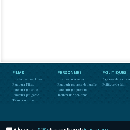
FILMS
PERSONNES
POLITIQUES
Lire les commentaires
Lisez les interviews
Agences de finance
Parcourir Films
Parcourir par nom de famille
Politique du film
Parcourir par année
Parcourir par prénom
Parcourir par genre
Trouver une personne
Trouver un film
© 2012
Athabasca University
All rights reserved.