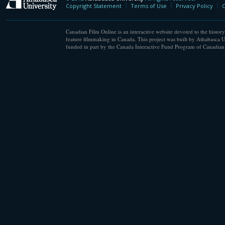
Athabasca University
Copyright Statement
Terms of Use
Privacy Policy
C
Canadian Film Online is an interactive website devoted to the history
feature filmmaking in Canada. This project was built by Athabasca U
funded in part by the Canada Interactive Fund Program of Canadian