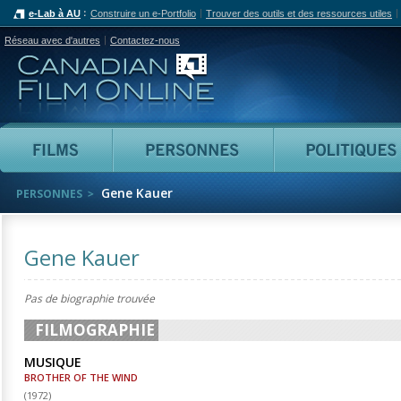
e-Lab à AU
Construire un e-Portfolio
Trouver des outils et des ressources utiles
Réseau avec d'autres
Contactez-nous
Canadian Film Online
Films
Personnes
Gene Kauer
PERSONNES
Gene Kauer
Pas de biographie trouvée
FILMOGRAPHIE
MUSIQUE
BROTHER OF THE WIND
(
1972
)