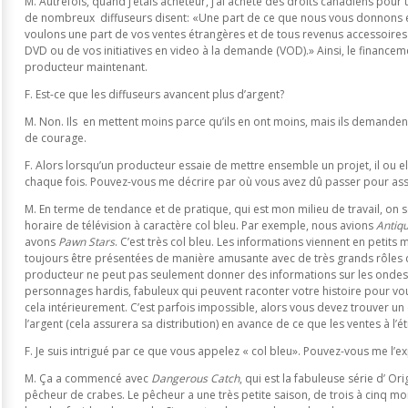
M. Autrefois, quand j’étais acheteur, j’ai acheté des droits canadiens pour
de nombreux diffuseurs disent: «Une part de ce que nous vous donnons es
voulons une part de vos ventes étrangères et de tous revenus accessoires
DVD ou de vos initiatives en video à la demande (VOD).» Ainsi, le financemen
producteur maintenant.
F. Est-ce que les diffuseurs avancent plus d’argent?
M. Non. Ils en mettent moins parce qu’ils en ont moins, mais ils demanden
de courage.
F. Alors lorsqu’un producteur essaie de mettre ensemble un projet, il ou 
chaque fois. Pouvez-vous me décrire par où vous avez dû passer pour as
M. En terme de tendance et de pratique, qui est mon milieu de travail, on 
horaire de télévision à caractère col bleu. Par exemple, nous avions
Antiq
avons
Pawn Stars
. C’est très col bleu. Les informations viennent en petits
toujours être présentées de manière amusante avec de très grands rôles d
producteur ne peut pas seulement donner des informations sur les ondes
personnages hardis, fabuleux qui peuvent raconter votre histoire pour vou
cela intérieurement. C’est parfois impossible, alors vous devez trouver un
l’argent (cela assurera sa distribution) en avance de ce que les ventes à l’
F. Je suis intrigué par ce que vous appelez « col bleu». Pouvez-vous me l’
M. Ça a commencé avec
Dangerous Catch
, qui est la fabuleuse série d’ Or
pêcheur de crabes. Le pêcheur a une très petite saison, de trois à cinq moi