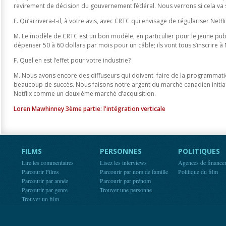
revirement de décision du gouvernement fédéral. Nous verrons si cela va s
F. Qu’arrivera-t-il, à votre avis, avec CRTC qui envisage de régulariser Netfli
M. Le modèle de CRTC est un bon modèle, en particulier pour le jeune public
dépenser 50 à 60 dollars par mois pour un câble; ils vont tous s’inscrire à 
F. Quel en est l’effet pour votre industrie?
M. Nous avons encore des diffuseurs qui doivent faire de la programmatio
beaucoup de succès. Nous faisons notre argent du marché canadien initial
Netflix comme un deuxième marché d’acquisition.
Loren Mawhinney 3ème partie: l'intégration verticale
FILMS
PERSONNES
POLITIQUES
Lire les commentaires
Lisez les interviews
Agences de finance
Parcourir Films
Parcourir par nom de famille
Politique du film
Parcourir par année
Parcourir par prénom
Parcourir par genre
Trouver une personne
Trouver un film