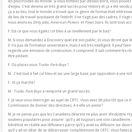
les plus froides du monde. Si vous tombez par-dessus bord, vous pouvez e
d’enjeu. C’est devenu un très grand succès pour History et ça a été vend
ça a eu lieu, tout le monde a trouvé que ce genre de format était intéressa
de lieu de travail suscitaient de l’intérêt. Il ne s’agit pas des cadres, il s’agi
nous avons eu
Dirty Jobs
,
American Pickers
et
Pawn Stars
. Ils sont tous ac
F. Est-ce que vous égalez col bleu à un nivellement par le bas?
M. Si vous demandez à Discovery quel est son public, ils vous diront que le
Il n’a pas de formation universitaire, mais il est très intelligent. Il peut faire 
regarde une émission de construction, il comprend. Il sait comment les ch
être pédant.
F. Où placez-vous
Trailer Park Boys
?
M. C’est tout à fait col bleu et sur une large base, par opposition à une nic
F. Et ça marche?
M.
Trailer Park Boys
a remporté un grand succès.
F. Je veux vous interroger au sujet de CRTC. Vous avez dit plus tôt que ce n’e
Commission de donner des directives. A-t-elle un avenir?
M. Je ne pense pas que les Canadiens désirent ne plus avoir d’industrie rè
soutiens populaires pour assurer qu’il y ait toujours une voix canadienne.
bénéficié en réalité aux diffuseurs parce qu’il y avait eu diffusion sur deux
qu’il y ait un désir de se débarrasser complètement de CRTC. Vous faites p