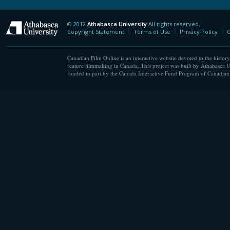
© 2012
Athabasca University
All rights reserved.
Athabasca University
Copyright Statement
Terms of Use
Privacy Policy
C
Canadian Film Online is an interactive website devoted to the history
feature filmmaking in Canada. This project was built by Athabasca U
funded in part by the Canada Interactive Fund Program of Canadian