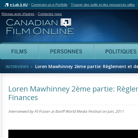
e-Lab à AU
Construire un e-Portfolio
Trouver des outils et des ressources utiles
Réseau avec d'autres
Contactez-nous
Canadian Film Online
Films
Personnes
Loren Mawhinney 2ème partie: Règlement et de
INTERVIEWS
Loren Mawhinney 2ème partie: Règle
Finances
Interviewed by Fil Fraser at Banff World Media Festival on
Juin, 2011