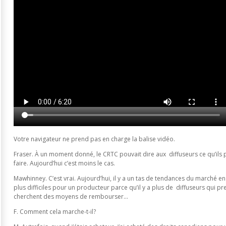
Votre navigateur ne prend pas en charge la balise vidéo.
Fraser. À un moment donné, le CRTC pouvait dire aux diffuseurs ce qu’ils 
faire. Aujourd’hui c’est moins le cas.
Mawhinney. C’est vrai. Aujourd’hui, il y a un tas de tendances du marché 
plus difficiles pour un producteur parce qu’il y a plus de diffuseurs qui pre
cherchent des moyens de rembourser…
F. Comment cela marche-t-il?