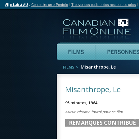
e-Lab à AU
Construire un e-Portfolio
Trouver des outils et des ressources utiles
Can
Films
Misanthrope, Le
FILMS
Misanthrope, Le
95 minutes, 1964
Aucun résumé fourni pour ce film
REMARQUES CONTRIBUÉ