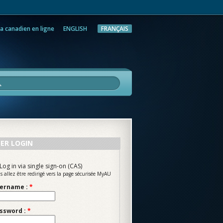
a canadien en ligne
ENGLISH
FRANÇAIS
rche
ER LOGIN
Log in via single sign-on (CAS)
s allez être redirigé vers la page sécurisée MyAU
ername :
*
ssword :
*