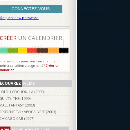
Request new password
CRÉER
UN CALENDRIER
imeriez-vous pour voir comment le
inéma canadien a augmenté?
Créer un
alandrier
ÉCOUVREZ
FILMS
LOI DU COCHON, LA (
2000
)
GUILTY, THE (
1999
)
MALE FANTASY (
2003
)
RESIDENT EVIL: APOCALYPSE (
2003
)
CHICAGO CAB (
1997
)
EARN
MORE ABOUT FILM