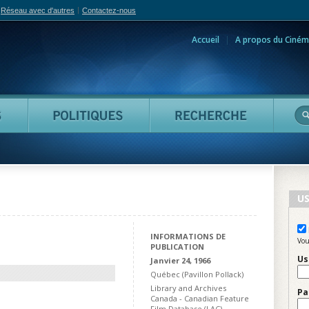
Réseau avec d'autres
Contactez-nous
Accueil
A propos du Ciném
adian Film Online
Personnes
Politiques
Reche
US
INFORMATIONS DE
Vou
PUBLICATION
Us
Janvier 24, 1966
Québec (Pavillon Pollack)
Library and Archives
Pa
Canada - Canadian Feature
Film Database (LAC)