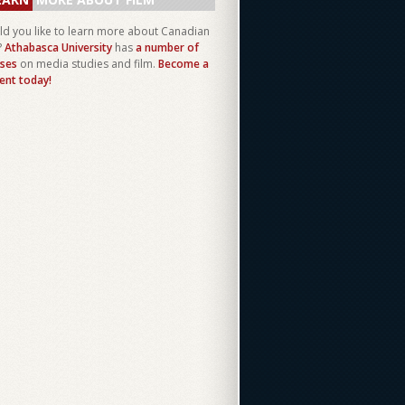
d you like to learn more about Canadian
?
Athabasca University
has
a number of
ses
on media studies and film.
Become a
ent today!