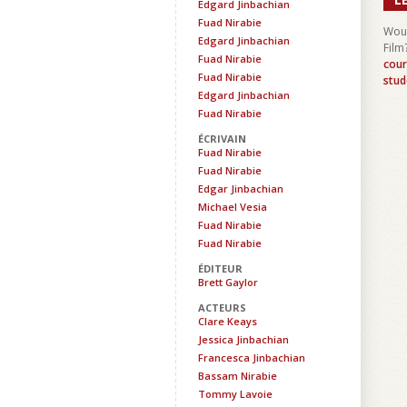
Edgard Jinbachian
Fuad Nirabie
Woul
Edgard Jinbachian
Film
Fuad Nirabie
cour
Fuad Nirabie
stud
Edgard Jinbachian
Fuad Nirabie
ÉCRIVAIN
Fuad Nirabie
Fuad Nirabie
Edgar Jinbachian
Michael Vesia
Fuad Nirabie
Fuad Nirabie
ÉDITEUR
Brett Gaylor
ACTEURS
Clare Keays
Jessica Jinbachian
Francesca Jinbachian
Bassam Nirabie
Tommy Lavoie