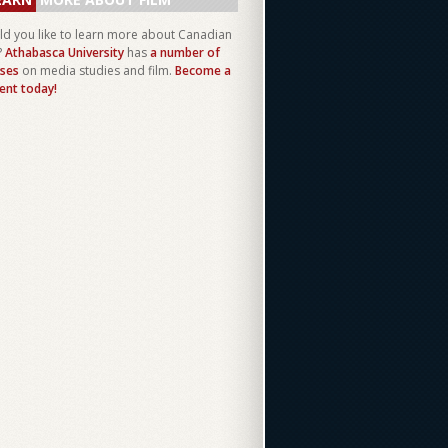
d you like to learn more about Canadian
?
Athabasca University
has
a number of
ses
on media studies and film.
Become a
ent today!