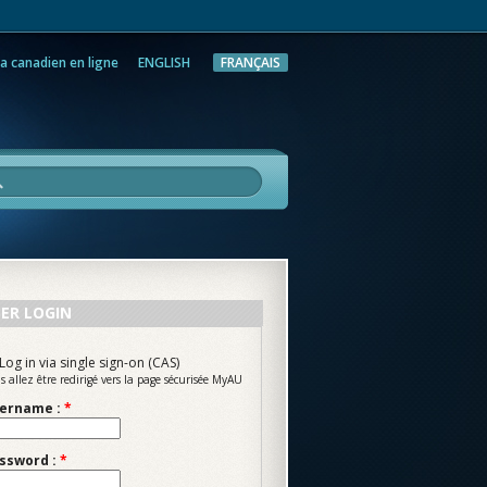
a canadien en ligne
ENGLISH
FRANÇAIS
rche
ER LOGIN
Log in via single sign-on (CAS)
s allez être redirigé vers la page sécurisée MyAU
ername :
*
ssword :
*