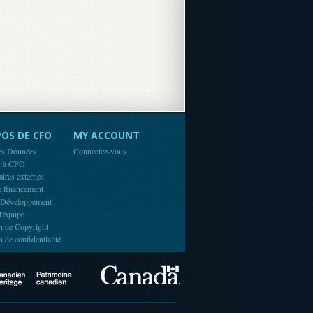
OS DE CFO
MY ACCOUNT
es Données
Connectez-vous
r à CFO
aires externes
e financement
 Développement
l'équipe
n de Copyright
n de confidentialité
Canada
Canadian Heritage