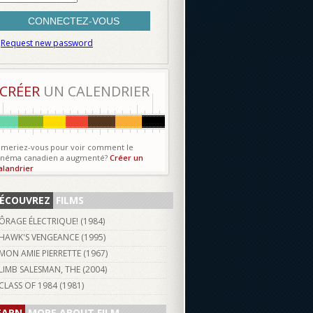
Request new password
CRÉER
UN CALENDRIER
imeriez-vous pour voir comment le
inéma canadien a augmenté?
Créer un
alandrier
ÉCOUVREZ
FILMS
ÔRAGE ÉLECTRIQUE! (
1984
)
HAWK'S VENGEANCE (
1995
)
MON AMIE PIERRETTE (
1967
)
LIMB SALESMAN, THE (
2004
)
CLASS OF 1984 (
1981
)
EARN
MORE ABOUT FILM