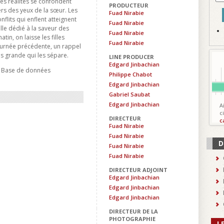
es réalités se confondent
PRODUCTEUR
rs des yeux de la sœur. Les
Fuad Nirabie
flits qui enflent atteignent
Fuad Nirabie
lle dédié à la saveur des
Fuad Nirabie
in, on laisse les filles
Fuad Nirabie
journée précédente, un rappel
lus grande qui les sépare.
LINE PRODUCER
Edgard Jinbachian
- Base de données
Philippe Chabot
Edgard Jinbachian
Gabriel Saubat
Edgard Jinbachian
A
c
DIRECTEUR
c
Fuad Nirabie
Fuad Nirabie
D
Fuad Nirabie
Fuad Nirabie
DIRECTEUR ADJOINT
Edgard Jinbachian
Edgard Jinbachian
Edgard Jinbachian
DIRECTEUR DE LA
PHOTOGRAPHIE
L