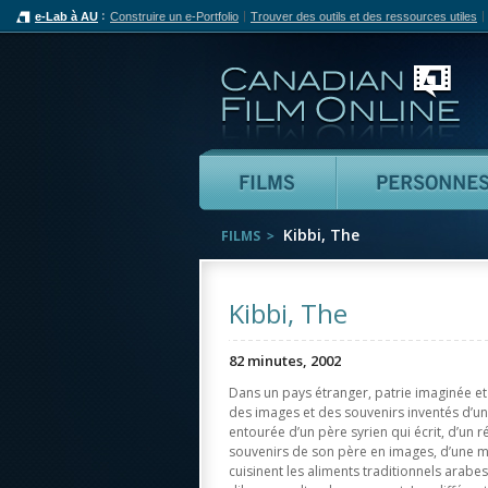
e-Lab à AU
Construire un e-Portfolio
Trouver des outils et des ressources utiles
Can
Films
Kibbi, The
FILMS
Kibbi, The
82 minutes, 2002
Dans un pays étranger, patrie imaginée et
des images et des souvenirs inventés d’une
entourée d’un père syrien qui écrit, d’un r
souvenirs de son père en images, d’une mè
cuisinent les aliments traditionnels arabes