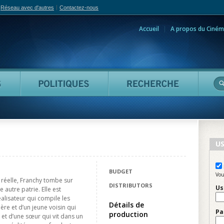
Réseau avec d'autres
Contactez-nous
Accueil
A propos du Ciném
adian Film Online
Personnes
Politiques
Reche
US
BUDGET
Vou
 réelle, Franchy tombe sur
DISTRIBUTORS
Us
 autre patrie. Elle est
éalisateur qui compile les
Détails de
re et d’un jeune voisin qui
Pa
production
 et d’une sœur qui vit dans un