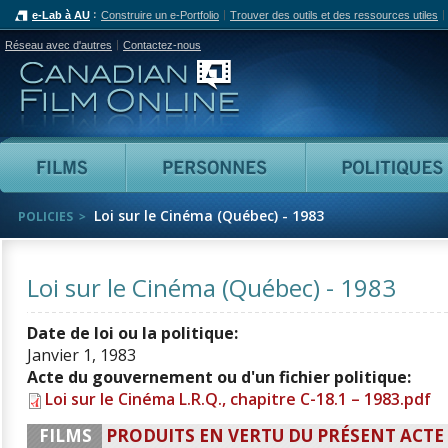
e-Lab à AU
Construire un e-Portfolio
Trouver des outils et des ressources utiles
Réseau avec d'autres
Contactez-nous
Canadian Film Online
Films
Personnes
Loi sur le Cinéma (Québec) - 1983
POLICIES
Loi sur le Cinéma (Québec) - 1983
Date de loi ou la politique:
Janvier 1, 1983
Acte du gouvernement ou d'un fichier politique:
Loi sur le Cinéma L.R.Q., chapitre C-18.1 – 1983.pdf
FILMS
PRODUITS EN VERTU DU PRÉSENT ACTE