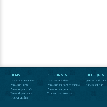
FILMS
PERSONNES
POLITIQUES
Lire les commentaires
Lisez les interviews
Agences de finance
Parcourir Films
Parcourir par nom de famille
Politique du film
Parcourir par année
Parcourir par prénom
Parcourir par genre
Trouver une personne
Trouver un film