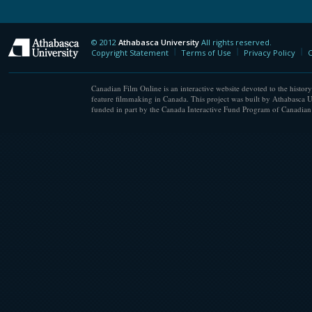
© 2012
Athabasca University
All rights reserved.
Athabasca University
Copyright Statement
Terms of Use
Privacy Policy
C
Canadian Film Online is an interactive website devoted to the history
feature filmmaking in Canada. This project was built by Athabasca U
funded in part by the Canada Interactive Fund Program of Canadian