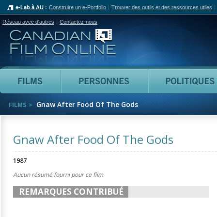
e-Lab à AU
Construire un e-Portfolio
Trouver des outils et des ressources utiles
Réseau avec d'autres
Contactez-nous
Canadian Film Online
Films
Personnes
Gnaw After Food Of The Gods
FILMS
Gnaw After Food Of The Gods
1987
Aucun résumé fourni pour ce film
REMARQUES CONTRIBUÉ