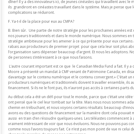
dîner! Il y a des innovateurs ici, de jeunes cinéastes qui travaillent avec l
ils grandiront en cinéastes travaillant dans le système. Mais je pense que 
complications se réduiront.
F. Ya-t-il de la place pour eux au CMPA?
B. Bien sûr. Une partie de notre stratégie pour les prochaines années est d
nos joueurs traditionnels et dans le monde numérique. Nous sommes en t
stratégie ambitieuse pour les amener à ce qui présente pour eux certains
rabais aux producteurs de premier projet pour que cela leur soit plus abo
l’organisation sans dépenser beaucoup d’argent. Et nous les adoptons. 
de personnes s’intéressent à ce que nous faisons.
L’autre courant important est ce que le Canadian Media Fund a fait. Il y a
Moore a présenté un mandat à CMF venant de Patrimoine Canada, en disa
davantage sur le contenu numérique et le contenu convergent.» C’était un m
producteurs numériques et traditionnels doivent travailler ensemble, ils a
financement. Si ils ne le font pas, ils n’auront pas accès à certaines parts 
Au début cela a été un défi pour tout le monde, parce que c’était une idée
ont pensé que le ciel leur tombait sur la tête. Mais nous nous sommes ada
chemin en trébuchant, et nous voyons certains résultats: beaucoup d’innov
avons eu des questions de financement sur la manière dont cela pouvait
aussi en train d’en résoudre quelques-unes. Les téléastes commencent à ad
vraiment intéressant de voir que nous évoluons. Nous ne pouvons pas cont
comme nous l’avons toujours fait. Ce n’est pas mon point de vue ni celui