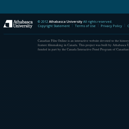
© 2012
Athabasca University
All rights reserved.
Athabasca University
Copyright Statement
Terms of Use
Privacy Policy
C
Canadian Film Online is an interactive website devoted to the history
feature filmmaking in Canada. This project was built by Athabasca U
funded in part by the Canada Interactive Fund Program of Canadian