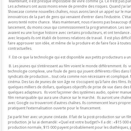
Maintenant, il est presque impossible de vivre comme ça. Ce n’est pas parc
Les acheteurs ont aussi moins envie de prendre des risques. Quand j’ai lan
Showcase comme nouvelles chaînes, nous avons lancé un appel sur le marc
innovatrices de la part de gens qui venaient d’entrer dans l’industrie. C’
avons tenté notre chance. Mais maintenant, nous n’avons pas beaucoup d
lancement, du moins ceux qui commissionnent la programmation. Les service
avaient eu une longue histoire avec certains producteurs, et ont tendance
avec lesquels ils ont établi de bonnes relations de travail. Il est plus diffi
faire approuver son idée, et même de la produire et de faire face à toutes 
contractuelles.
F. Est-ce que la technologie qui est disponible aux petits producteurs a un
B. Les jeunes qui s’intéressent au film voient le monde différemment. Ils v
technologie complexe, une foule de gens qui jouent différents rôles dans le
syndicats de production… tout cela comme non nécessaire et compliqué. Mo
cinéma. Des tas de jeunes de son âge ne s’occupent qu’à faire des films. 
quelques milliers de dollars, quelques objectifs de prise de vue dans des
quelques adapteurs. Ils vont façonner des systèmes audio, opérer manuell
film remarquable qui aura une chance sur le marché. Ils auront une chaîne 
avec Google ou trouveront d’autres chaînes. Ils commencent leurs propres 
pratiquent l’externalisation ouverte pour le financement.
J’ai parlé hier avec un jeune cinéaste. Il fait de la post-production sur un 
production. Je lui ai demandé: «Quel est votre budget?» Il a dit : «$15 00
production normale, $15 000 payent probablement pour les diathèques, 