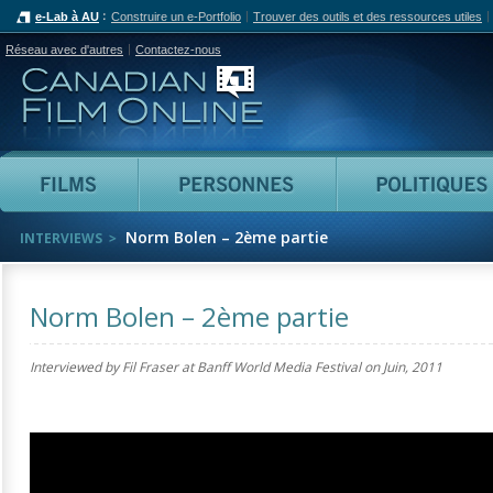
e-Lab à AU
Construire un e-Portfolio
Trouver des outils et des ressources utiles
Réseau avec d'autres
Contactez-nous
Canadian Film Online
Films
Personnes
Norm Bolen – 2ème partie
INTERVIEWS
Norm Bolen – 2ème partie
Interviewed by Fil Fraser at Banff World Media Festival on
Juin, 2011