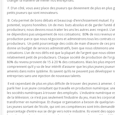
changer la manière de mener nos entreprises.
F. D’un côté, vous avez place des joueurs qui deviennent de plus en plus g
petits joueurs qui sont innovateurs.
B. Cela permet de bons débats et beaucoup d’enrichissement mutuel. Il y a
potentiel, soyons honnêtes. Un de mes buts absolus et de garder l’unité 
producteurs; nous devons nous traiter les uns les autres avec respect. L’
ne dépendons pas uniquement de nos cotisations; 80% de nos revenus v
production parce que nous négocions et administrons tous les contrats co
producteurs. Un petit pourcentage des coûts de main d’œuvre de ces pro
donne un budget de services administratifs, bien que nous obtenions une 
cotisations. L’un de nos défis est que la plupart de l’argent que nous ob
relativement petit de producteurs. Chaque société de production de l’org
80% du revenu provient de 15 à 20 % des cotisations. Mais les plus importa
comprennent qu’il y va de leur intérêt d’assurer que les plus jeunes joueur
amenés dans notre système. Ils savent qu’ils ne peuvent pas développer n
entreprises sans une injection de nouveaux talents.
Il est cependant de plus en plus difficile de trouver des jeunes à amener. C’e
parlé hier à un jeune consultant qui travaille en production numérique; un
les sociétés numériques à trouver des employés. L’industrie numérique est
de la télévision; ce n’est pas seulement l’industrie du jeu, mais les corporat
transformer en numérique. Et chaque organisation a besoin de quelqu’un 
Les jeunes sortant de l’école, qui ont ces compétences sont très demandés
pourcentage d’entre eux se dirige vers notre industrie. Ils voient des oppo