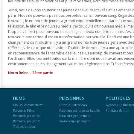
les industries plus innovatrices et plus modernes, avec des modèles différ
Ainsi, nous devons soutenir ces jeunes dans leurs activités et les amener da
périr. Nous ne pouvons pas nous perpétuer sans nouveau sang. Regardez
trouvons; le nombre de jeunes a grandi exponentiellement parce que nous 
télévision, le film et le nouveau média. J’ai toujours dit nouveau média, m
l’appeler. Il n’est pas nouveau. Il est en ligne, média numérique, mais c’est 
trouver le bon terme. Il est en transformation perpétuelle. Banff est une bo
changement de l’industrie. Il y a un grand nombre de jeunes gens avec 
différents de ceux que nous avions l’habitude de voir. Il y a une approche 
en reconnaissance de l’ensemble des jeunes. Beaucoup de conversations s
l’ordinaire. Elles portent toutes sur la manière dont nous travaillons ense
environnement, et les changements au milieu règlementaire. Très intéressa
Norm Bolen – 3ème partie
FILMS
PERSONNES
POLITIQUES
Lire les commentaires
Lisez les interviews
Agences de finance
Parcourir Films
Parcourir par nom de famille
Politique du film
Parcourir par année
Parcourir par prénom
Parcourir par genre
Trouver une personne
Trouver un film