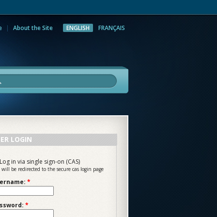
e
About the Site
ENGLISH
FRANÇAIS
rch
ER LOGIN
Log in via single sign-on (CAS)
 will be redirected to the secure cas login page
ername:
*
ssword:
*