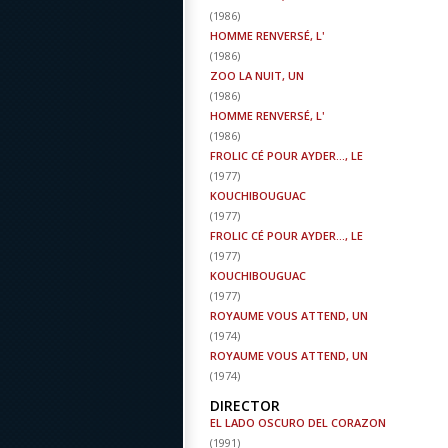
(
1986
)
HOMME RENVERSÉ, L'
(
1986
)
ZOO LA NUIT, UN
(
1986
)
HOMME RENVERSÉ, L'
(
1986
)
FROLIC CÉ POUR AYDER..., LE
(
1977
)
KOUCHIBOUGUAC
(
1977
)
FROLIC CÉ POUR AYDER..., LE
(
1977
)
KOUCHIBOUGUAC
(
1977
)
ROYAUME VOUS ATTEND, UN
(
1974
)
ROYAUME VOUS ATTEND, UN
(
1974
)
DIRECTOR
EL LADO OSCURO DEL CORAZON
(
1991
)