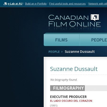
e-Lab at AU
Build an e-Portfolio
Find useful tools and resources
Network with ot
Can
Films
Suzanne Dussault
PEOPLE
Suzanne Dussault
No biography found.
FILMOGRAPHY
EXECUTIVE PRODUCER
EL LADO OSCURO DEL CORAZON
(
1991
)