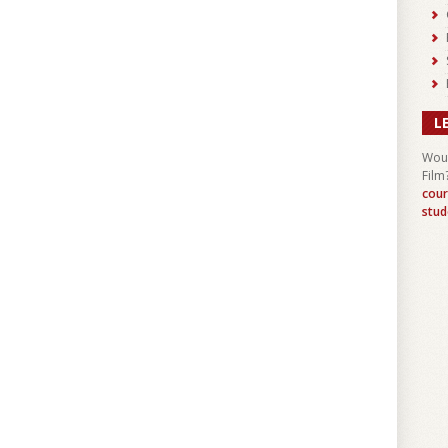
L
Woul
Film
cour
stud