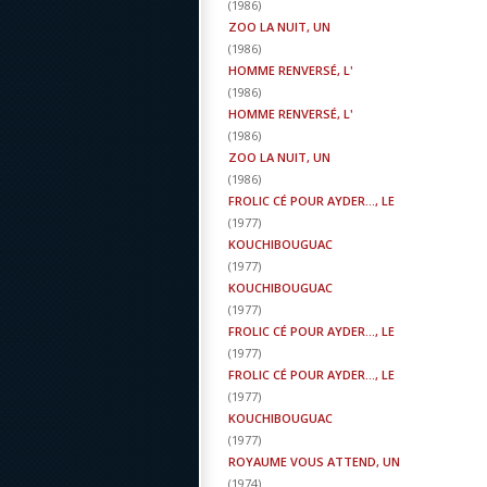
(
1986
)
ZOO LA NUIT, UN
(
1986
)
HOMME RENVERSÉ, L'
(
1986
)
HOMME RENVERSÉ, L'
(
1986
)
ZOO LA NUIT, UN
(
1986
)
FROLIC CÉ POUR AYDER..., LE
(
1977
)
KOUCHIBOUGUAC
(
1977
)
KOUCHIBOUGUAC
(
1977
)
FROLIC CÉ POUR AYDER..., LE
(
1977
)
FROLIC CÉ POUR AYDER..., LE
(
1977
)
KOUCHIBOUGUAC
(
1977
)
ROYAUME VOUS ATTEND, UN
(
1974
)