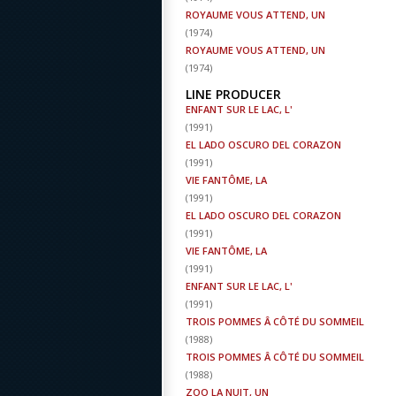
ROYAUME VOUS ATTEND, UN
(
1974
)
ROYAUME VOUS ATTEND, UN
(
1974
)
LINE PRODUCER
ENFANT SUR LE LAC, L'
(
1991
)
EL LADO OSCURO DEL CORAZON
(
1991
)
VIE FANTÔME, LA
(
1991
)
EL LADO OSCURO DEL CORAZON
(
1991
)
VIE FANTÔME, LA
(
1991
)
ENFANT SUR LE LAC, L'
(
1991
)
TROIS POMMES Â CÔTÉ DU SOMMEIL
(
1988
)
TROIS POMMES Â CÔTÉ DU SOMMEIL
(
1988
)
ZOO LA NUIT, UN