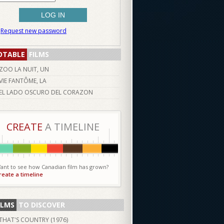
Request new password
OTABLE
FILMS
ZOO LA NUIT, UN
VIE FANTÔME, LA
EL LADO OSCURO DEL CORAZON
CREATE
A TIMELINE
ant to see how Canadian film has grown?
reate a timeline
ILMS
TO DISCOVER
THAT'S COUNTRY (
1976
)