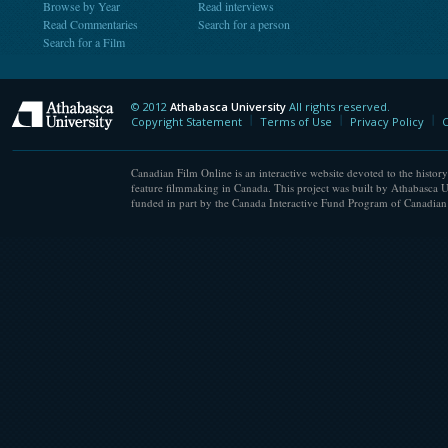
Browse by Year
Read interviews
Read Commentaries
Search for a person
Search for a Film
© 2012
Athabasca University
All rights reserved.
Athabasca University
Copyright Statement
Terms of Use
Privacy Policy
C
Canadian Film Online is an interactive website devoted to the history
feature filmmaking in Canada. This project was built by Athabasca U
funded in part by the Canada Interactive Fund Program of Canadian