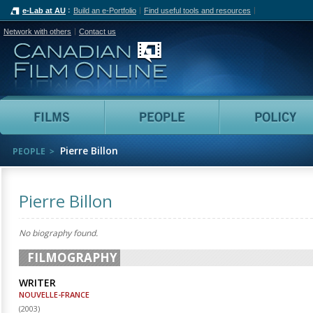
e-Lab at AU
Build an e-Portfolio
Find useful tools and resources
Network with others
Contact us
Canadian Film Online
Films
People
Pierre Billon
PEOPLE
Pierre Billon
No biography found.
FILMOGRAPHY
WRITER
NOUVELLE-FRANCE
(
2003
)