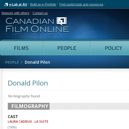
e-Lab at AU
Build an e-Portfolio
Find useful tools and resources
Network with others
Contact us
Canadian Film Online
Films
People
Donald Pilon
PEOPLE
Donald Pilon
No biography found.
FILMOGRAPHY
CAST
LAURA CADIEUX...LA SUITE
(
1999
)