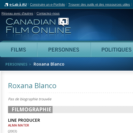
e-Lab à AU
Construire un e-Portfolio
Trouver des outils et des ressources utiles
Réseau avec d'autres
Contactez-nous
Canadian Film Online
Films
Personnes
Roxana Blanco
PERSONNES
Roxana Blanco
Pas de biographie trouvée
FILMOGRAPHIE
LINE PRODUCER
ALMA MATER
(
2003
)