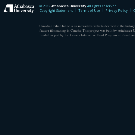
© 2012
Athabasca University
All rights reserved.
Athabasca University
Copyright Statement
Terms of Use
Privacy Policy
C
Canadian Film Online is an interactive website devoted to the history
feature filmmaking in Canada. This project was built by Athabasca U
funded in part by the Canada Interactive Fund Program of Canadian