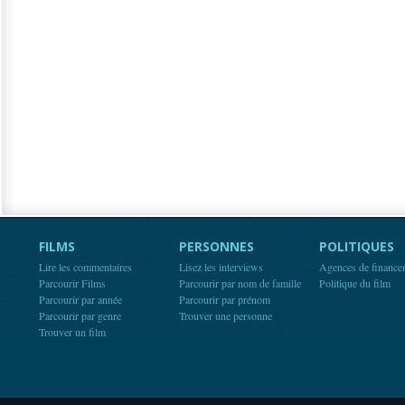
FILMS
PERSONNES
POLITIQUES
Lire les commentaires
Lisez les interviews
Agences de finance
Parcourir Films
Parcourir par nom de famille
Politique du film
Parcourir par année
Parcourir par prénom
Parcourir par genre
Trouver une personne
Trouver un film