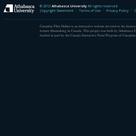
© 2012
Athabasca University
All rights reserved.
Athabasca University
Copyright Statement
Terms of Use
Privacy Policy
C
Canadian Film Online is an interactive website devoted to the history
feature filmmaking in Canada. This project was built by Athabasca U
funded in part by the Canada Interactive Fund Program of Canadian