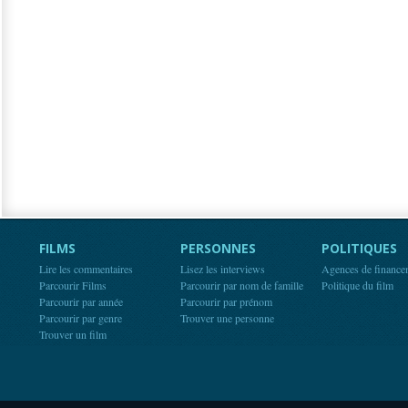
FILMS
PERSONNES
POLITIQUES
Lire les commentaires
Lisez les interviews
Agences de finance
Parcourir Films
Parcourir par nom de famille
Politique du film
Parcourir par année
Parcourir par prénom
Parcourir par genre
Trouver une personne
Trouver un film