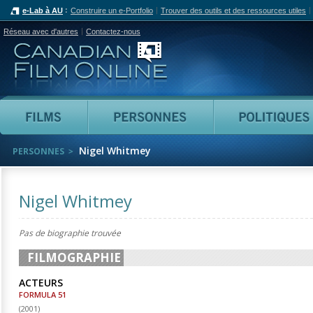
e-Lab à AU
Construire un e-Portfolio
Trouver des outils et des ressources utiles
Réseau avec d'autres
Contactez-nous
Canadian Film Online
Films
Personnes
Nigel Whitmey
PERSONNES
Nigel Whitmey
Pas de biographie trouvée
FILMOGRAPHIE
ACTEURS
FORMULA 51
(
2001
)