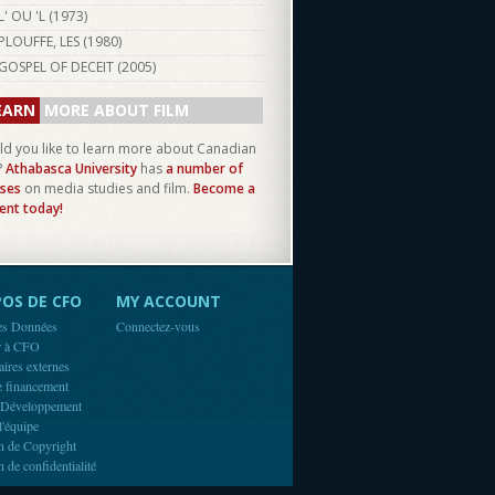
L' OU 'L (
1973
)
PLOUFFE, LES (
1980
)
GOSPEL OF DECEIT (
2005
)
EARN
MORE ABOUT FILM
d you like to learn more about Canadian
?
Athabasca University
has
a number of
ses
on media studies and film.
Become a
ent today!
OS DE CFO
MY ACCOUNT
es Données
Connectez-vous
r à CFO
aires externes
e financement
 Développement
l'équipe
n de Copyright
n de confidentialité