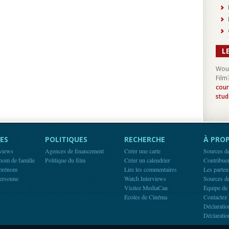
L
Woul
Film
cour
stud
ES
POLITIQUES
RECHERCHE
À PROP
rviews
Agences de financement
Créer une carte
Sources d
 nom de famille
Politique du film
Créer un calendrier
Contribue
 prénom
Lire les commentaires
Les parten
ersonne
Watch Interviews
Sources d
Visitez MediaCan
Équipe de
Ecoles de Cinéma
Contactez 
Déclaratio
Déclaratio