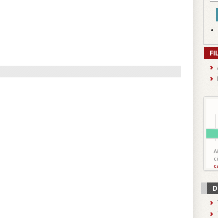
FI
A
c
c
D