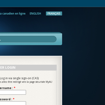
a canadien en ligne
ENGLISH
FRANÇAIS
rche
ER LOGIN
Log in via single sign-on (CAS)
s allez être redirigé vers la page sécurisée MyAU
ername :
*
ssword :
*