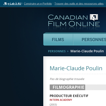
e-Lab à AU
Construire un e-Portfolio
Trouver des outils et des ressources utiles
Can
Films
Marie-Claude Poulin
PERSONNES
Marie-Claude Poulin
Pas de biographie trouvée
FILMOGRAPHIE
PRODUCTEUR EXÉCUTIF
INTERN ACADEMY
(
2003
)