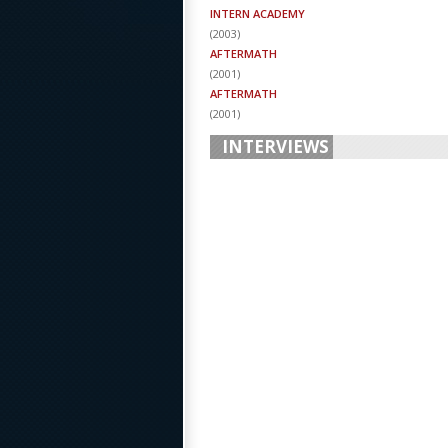
INTERN ACADEMY
(
2003
)
AFTERMATH
(
2001
)
AFTERMATH
(
2001
)
INTERVIEWS