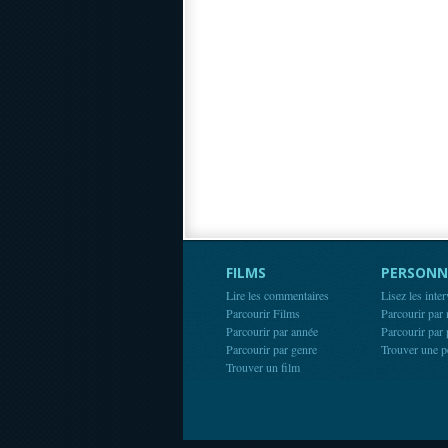
FILMS
PERSONN
Lire les commentaires
Lisez les inte
Parcourir Films
Parcourir par
Parcourir par année
Parcourir par
Parcourir par genre
Trouver une p
Trouver un film