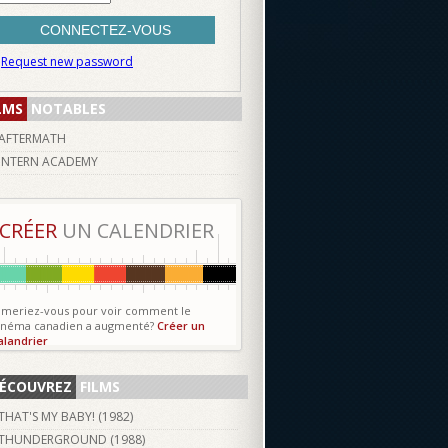
Request new password
LMS
NOTABLES
AFTERMATH
INTERN ACADEMY
CRÉER
UN CALENDRIER
imeriez-vous pour voir comment le
inéma canadien a augmenté?
Créer un
alandrier
ÉCOUVREZ
FILMS
THAT'S MY BABY! (
1982
)
THUNDERGROUND (
1988
)