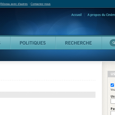
Réseau avec d'autres
Contactez-nous
Accueil
A propos du Ciném
adian Film Online
Personnes
Politiques
Reche
US
Vou
Us
Pa