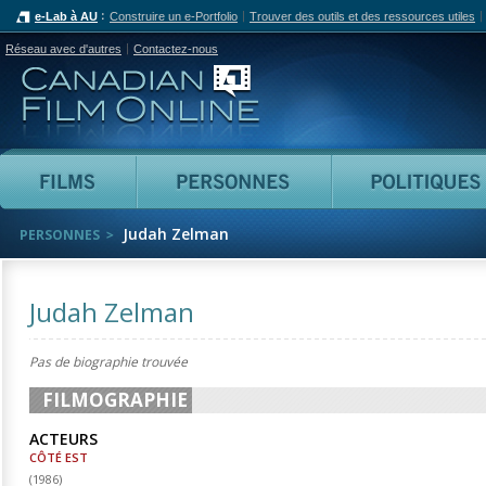
e-Lab à AU
Construire un e-Portfolio
Trouver des outils et des ressources utiles
Réseau avec d'autres
Contactez-nous
Canadian Film Online
Films
Personnes
Judah Zelman
PERSONNES
Judah Zelman
Pas de biographie trouvée
FILMOGRAPHIE
ACTEURS
CÔTÉ EST
(
1986
)