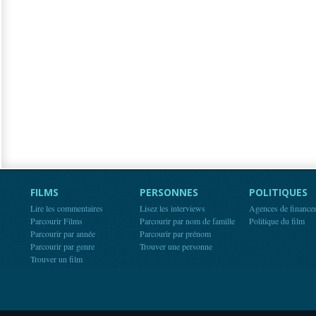
FILMS
PERSONNES
POLITIQUES
Lire les commentaires
Lisez les interviews
Agences de finance
Parcourir Films
Parcourir par nom de famille
Politique du film
Parcourir par année
Parcourir par prénom
Parcourir par genre
Trouver une personne
Trouver un film