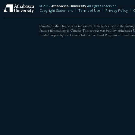
© 2012
Athabasca University
All rights reserved.
Athabasca University
Copyright Statement
Terms of Use
Privacy Policy
C
Canadian Film Online is an interactive website devoted to the history
feature filmmaking in Canada. This project was built by Athabasca U
funded in part by the Canada Interactive Fund Program of Canadian