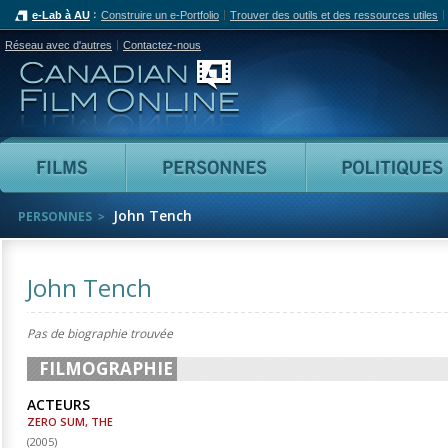
e-Lab à AU
Construire un e-Portfolio
Trouver des outils et des ressources utiles
Réseau avec d'autres
Contactez-nous
Canadian Film Online
Films
Personnes
John Tench
PERSONNES
John Tench
Pas de biographie trouvée
FILMOGRAPHIE
ACTEURS
ZERO SUM, THE
(
2005
)