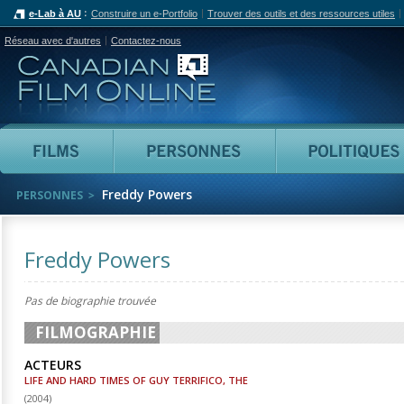
e-Lab à AU
Construire un e-Portfolio
Trouver des outils et des ressources utiles
Réseau avec d'autres
Contactez-nous
Canadian Film Online
Films
Personnes
Freddy Powers
PERSONNES
Freddy Powers
Pas de biographie trouvée
FILMOGRAPHIE
ACTEURS
LIFE AND HARD TIMES OF GUY TERRIFICO, THE
(
2004
)