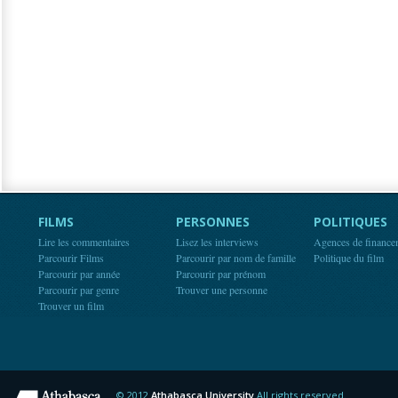
FILMS
PERSONNES
POLITIQUES
Lire les commentaires
Lisez les interviews
Agences de finance
Parcourir Films
Parcourir par nom de famille
Politique du film
Parcourir par année
Parcourir par prénom
Parcourir par genre
Trouver une personne
Trouver un film
© 2012
Athabasca University
All rights reserved.