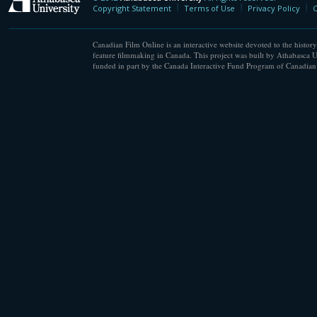
Athabasca University
Copyright Statement
Terms of Use
Privacy Policy
C
Canadian Film Online is an interactive website devoted to the history
feature filmmaking in Canada. This project was built by Athabasca U
funded in part by the Canada Interactive Fund Program of Canadian