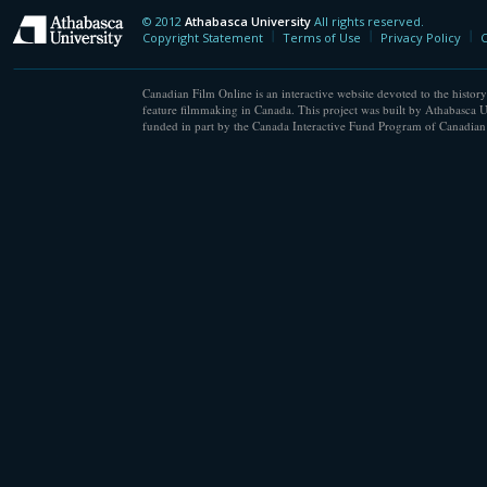
© 2012
Athabasca University
All rights reserved.
Athabasca University
Copyright Statement
Terms of Use
Privacy Policy
C
Canadian Film Online is an interactive website devoted to the history
feature filmmaking in Canada. This project was built by Athabasca U
funded in part by the Canada Interactive Fund Program of Canadian