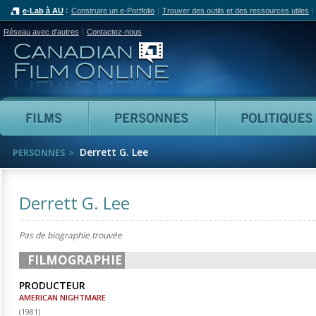
e-Lab à AU
Construire un e-Portfolio
Trouver des outils et des ressources utiles
Réseau avec d'autres
Contactez-nous
Canadian Film Online
Films
Personnes
Derrett G. Lee
PERSONNES
Derrett G. Lee
Pas de biographie trouvée
FILMOGRAPHIE
PRODUCTEUR
AMERICAN NIGHTMARE
(
1981
)