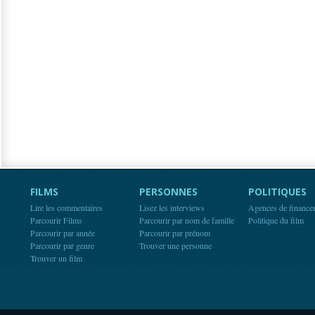
FILMS
PERSONNES
POLITIQUES
Lire les commentaires
Lisez les interviews
Agences de finance
Parcourir Films
Parcourir par nom de famille
Politique du film
Parcourir par année
Parcourir par prénom
Parcourir par genre
Trouver une personne
Trouver un film