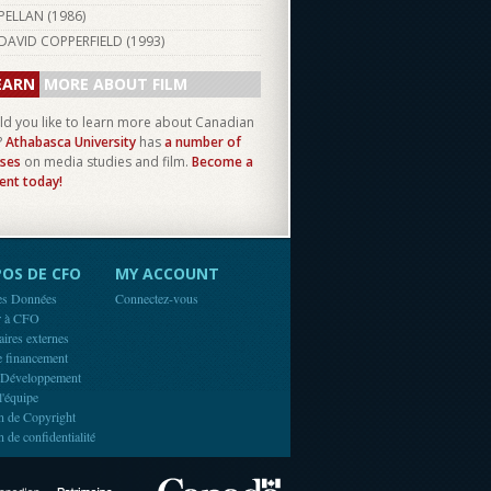
PELLAN (
1986
)
DAVID COPPERFIELD (
1993
)
EARN
MORE ABOUT FILM
d you like to learn more about Canadian
?
Athabasca University
has
a number of
ses
on media studies and film.
Become a
ent today!
OS DE CFO
MY ACCOUNT
es Données
Connectez-vous
r à CFO
aires externes
e financement
 Développement
l'équipe
n de Copyright
n de confidentialité
Canada