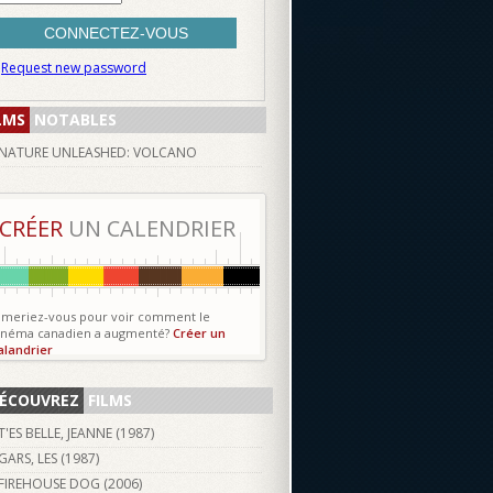
Request new password
LMS
NOTABLES
NATURE UNLEASHED: VOLCANO
CRÉER
UN CALENDRIER
imeriez-vous pour voir comment le
inéma canadien a augmenté?
Créer un
alandrier
ÉCOUVREZ
FILMS
T'ES BELLE, JEANNE (
1987
)
GARS, LES (
1987
)
FIREHOUSE DOG (
2006
)