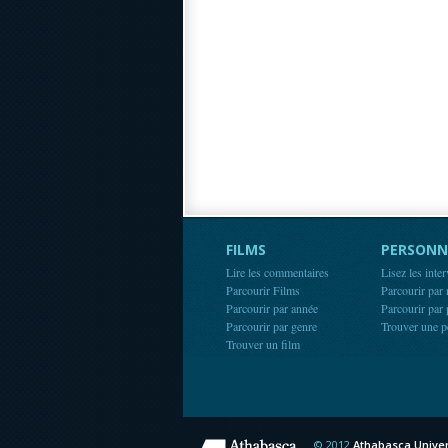
FILMS
PERSONN
Lire les commentaires
Lisez les inte
Parcourir Films
Parcourir par
Parcourir par année
Parcourir par
Parcourir par genre
Trouver une p
Trouver un film
© 2012
Athabasca Univer