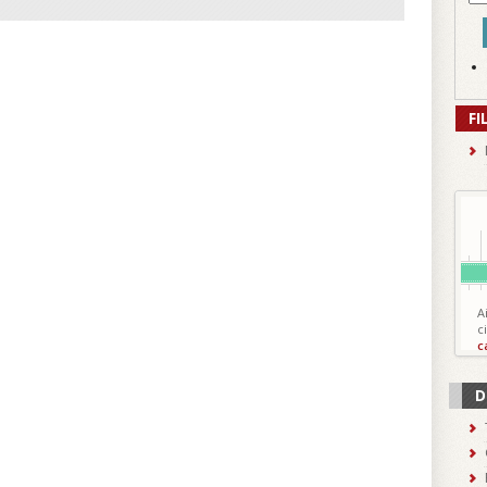
FI
A
c
c
D