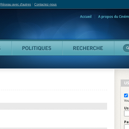
Réseau avec d'autres
Contactez-nous
Accueil
A propos du Ciném
adian Film Online
Personnes
Politiques
Reche
US
Vou
Us
Pa