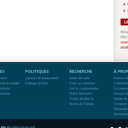
L
Woul
Film
cour
stud
ES
POLITIQUES
RECHERCHE
À PROP
rviews
Agences de financement
Créer une carte
Sources d
 nom de famille
Politique du film
Créer un calendrier
Contribue
 prénom
Lire les commentaires
Les parten
ersonne
Watch Interviews
Sources d
Visitez MediaCan
Équipe de
Ecoles de Cinéma
Contactez 
Déclaratio
Déclaratio
sity
All rights reserved.