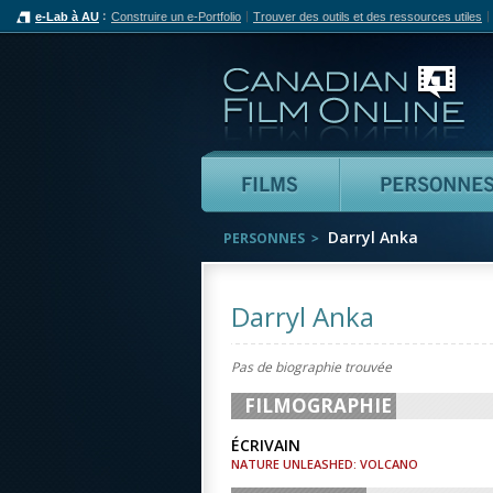
e-Lab à AU
Construire un e-Portfolio
Trouver des outils et des ressources utiles
Can
Films
Darryl Anka
PERSONNES
Darryl Anka
Pas de biographie trouvée
FILMOGRAPHIE
ÉCRIVAIN
NATURE UNLEASHED: VOLCANO