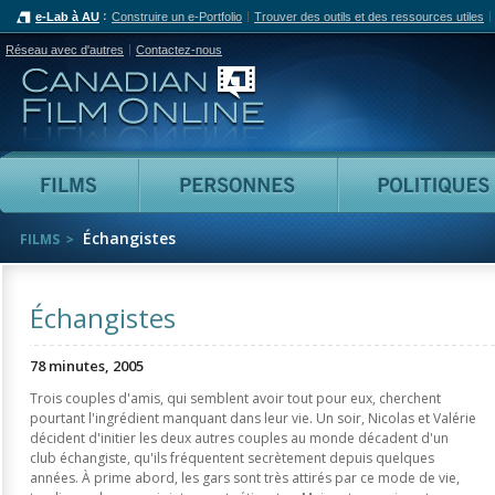
e-Lab à AU
Construire un e-Portfolio
Trouver des outils et des ressources utiles
Réseau avec d'autres
Contactez-nous
Canadian Film Online
Films
Personnes
Échangistes
FILMS
Échangistes
78 minutes, 2005
Trois couples d'amis, qui semblent avoir tout pour eux, cherchent
pourtant l'ingrédient manquant dans leur vie. Un soir, Nicolas et Valérie
décident d'initier les deux autres couples au monde décadent d'un
club échangiste, qu'ils fréquentent secrètement depuis quelques
années. À prime abord, les gars sont très attirés par ce mode de vie,