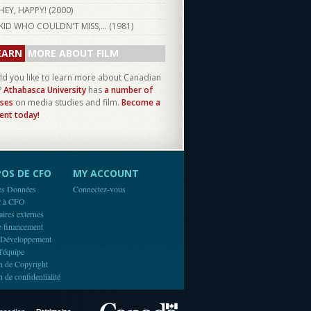
HEY, HAPPY! (
2000
)
KID WHO COULDN'T MISS,... (
1981
)
EARN
MORE ABOUT FILM
d you like to learn more about Canadian
?
Athabasca University
has
a number of
ses
on media studies and film.
Become a
ent today!
OS DE CFO
MY ACCOUNT
es Données
Connectez-vous
r à CFO
aires externes
e financement
 Développement
l'équipe
n de Copyright
n de confidentialité
Canada