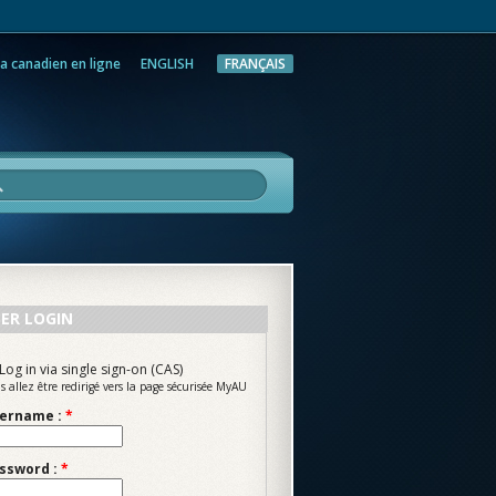
a canadien en ligne
ENGLISH
FRANÇAIS
rche
ER LOGIN
Log in via single sign-on (CAS)
s allez être redirigé vers la page sécurisée MyAU
ername :
*
ssword :
*