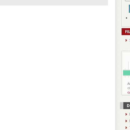
FI
A
c
c
D