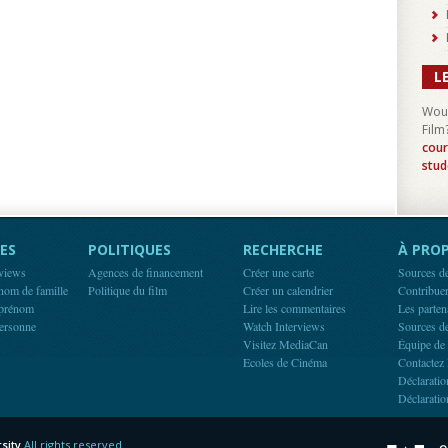
L
Woul
Film
cour
stud
ES
POLITIQUES
RECHERCHE
À PROP
rviews
Agences de financement
Créer une carte
Sources d
 nom de famille
Politique du film
Créer un calendrier
Contribue
 prénom
Lire les commentaires
Les parten
ersonne
Watch Interviews
Sources d
Visitez MediaCan
Équipe de
Ecoles de Cinéma
Contactez 
Déclaratio
Déclaratio
sity
All rights reserved.