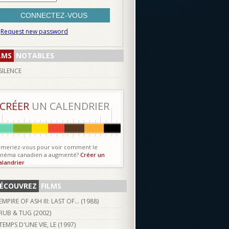
Request new password
LMS
NOTABLES
SILENCE
CRÉER
UN CALENDRIER
imeriez-vous pour voir comment le
inéma canadien a augmenté?
Créer un
alandrier
ÉCOUVREZ
FILMS
EMPIRE OF ASH III: LAST OF... (
1988
)
RUB & TUG (
2002
)
TEMPS D'UNE VIE, LE (
1997
)