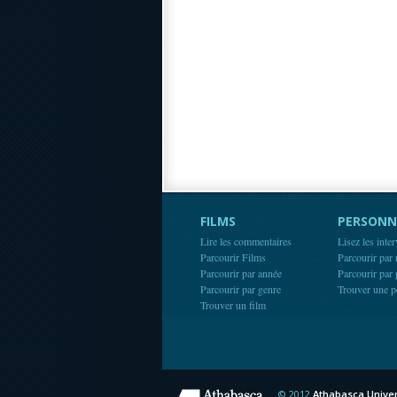
FILMS
PERSONN
Lire les commentaires
Lisez les inte
Parcourir Films
Parcourir par
Parcourir par année
Parcourir par
Parcourir par genre
Trouver une p
Trouver un film
© 2012
Athabasca Univer