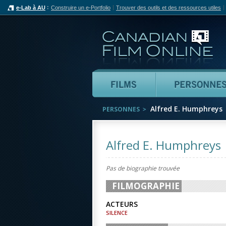
e-Lab à AU
Construire un e-Portfolio
Trouver des outils et des ressources utiles
Can
Films
Alfred E. Humphreys
PERSONNES
Alfred E. Humphreys
Pas de biographie trouvée
FILMOGRAPHIE
ACTEURS
SILENCE