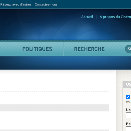
Réseau avec d'autres
Contactez-nous
Accueil
A propos du Ciném
adian Film Online
Personnes
Politiques
Reche
US
Vou
Us
Pa