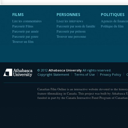
FILMS
PERSONNES
POLITIQUES
Lire les commentaires
Lisez les interviews
Agences de finance
Parcourir Films
Parcourir par nom de famille
Politique du film
Parcourir par année
Parcourir par prénom
Parcourir par genre
Trouver une personne
Trouver un film
© 2012
Athabasca University
All rights reserved.
Athabasca University
Copyright Statement
Terms of Use
Privacy Policy
C
Canadian Film Online is an interactive website devoted to the history
feature filmmaking in Canada. This project was built by Athabasca U
funded in part by the Canada Interactive Fund Program of Canadian