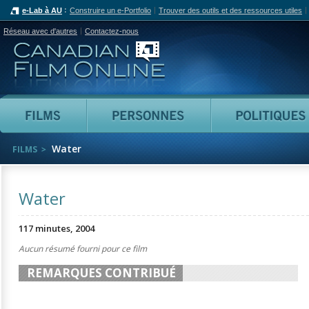
e-Lab à AU
Construire un e-Portfolio
Trouver des outils et des ressources utiles
Réseau avec d'autres
Contactez-nous
Canadian Film Online
Films
Personnes
Water
FILMS
Water
117 minutes, 2004
Aucun résumé fourni pour ce film
REMARQUES CONTRIBUÉ