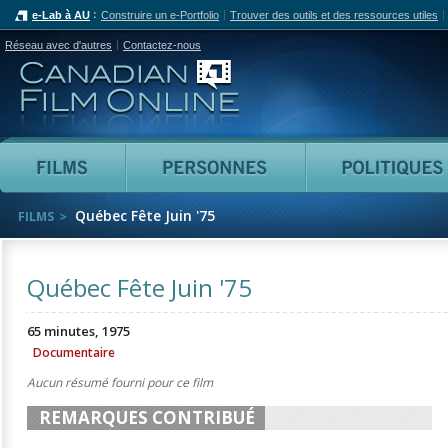
e-Lab à AU
Construire un e-Portfolio
Trouver des outils et des ressources utiles
Réseau avec d'autres
Contactez-nous
Canadian Film Online
Films
Personnes
Québec Fête Juin '75
FILMS
Québec Fête Juin '75
65 minutes, 1975
Documentaire
Aucun résumé fourni pour ce film
REMARQUES CONTRIBUÉ