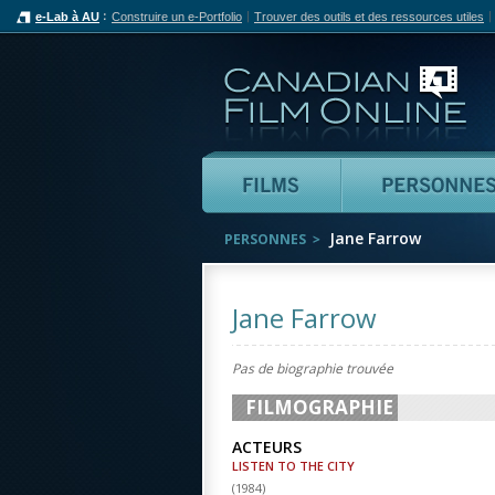
e-Lab à AU
Construire un e-Portfolio
Trouver des outils et des ressources utiles
Can
Films
Jane Farrow
PERSONNES
Jane Farrow
Pas de biographie trouvée
FILMOGRAPHIE
ACTEURS
LISTEN TO THE CITY
(
1984
)