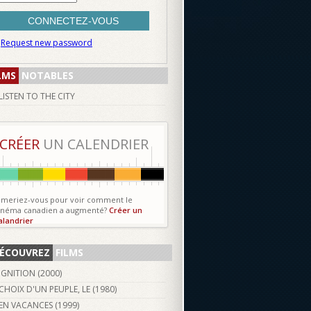
Request new password
LMS
NOTABLES
LISTEN TO THE CITY
CRÉER
UN CALENDRIER
imeriez-vous pour voir comment le
inéma canadien a augmenté?
Créer un
alandrier
ÉCOUVREZ
FILMS
IGNITION (
2000
)
CHOIX D'UN PEUPLE, LE (
1980
)
EN VACANCES (
1999
)