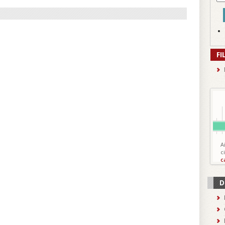
FI
A
c
c
D