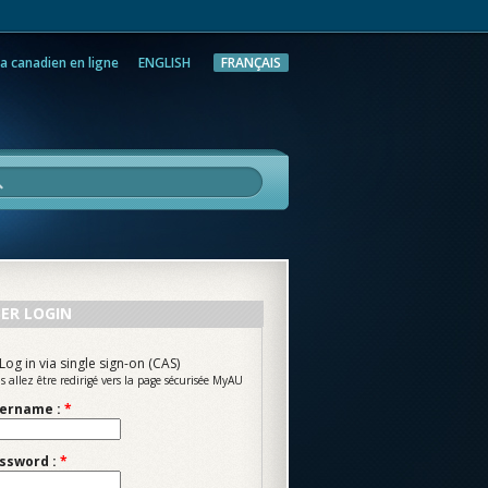
a canadien en ligne
ENGLISH
FRANÇAIS
rche
ER LOGIN
Log in via single sign-on (CAS)
s allez être redirigé vers la page sécurisée MyAU
ername :
*
ssword :
*