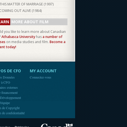
THIS MATTER OF MARRIAGE (
1997
)
COMING OUT ALIVE (
1984
)
EARN
MORE ABOUT FILM
d you like to learn more about Canadian
?
Athabasca University
has
a number of
ses
on media studies and film.
Become a
ent today!
OS DE CFO
MY ACCOUNT
es Données
Connectez-vous
r à CFO
aires externes
e financement
 Développement
l'équipe
n de Copyright
n de confidentialité
Canada