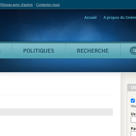
Réseau avec d'autres
Contactez-nous
Accueil
A propos du Ciném
adian Film Online
Personnes
Politiques
Reche
US
Vou
Us
Pa