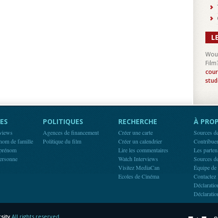
L
Woul
Film
cour
stud
ES
POLITIQUES
RECHERCHE
À PROP
rviews
Agences de financement
Créer une carte
Sources d
 nom de famille
Politique du film
Créer un calendrier
Contribue
 prénom
Lire les commentaires
Les parten
ersonne
Watch Interviews
Sources d
Visitez MediaCan
Équipe de
Ecoles de Cinéma
Contactez 
Déclaratio
Déclaratio
sity
All rights reserved.