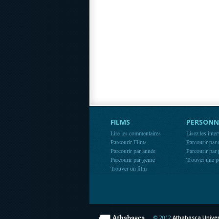
FILMS
PERSONN
Lire les commentaires
Lisez les inte
Parcourir Films
Parcourir par
Parcourir par année
Parcourir par
Parcourir par genre
Trouver une p
Trouver un film
© 2012
Athabasca Univer