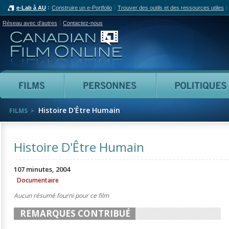
e-Lab à AU
Construire un e-Portfolio
Trouver des outils et des ressources utiles
Réseau avec d'autres
Contactez-nous
Canadian Film Online
Films
Personnes
Histoire D'Être Humain
FILMS
Histoire D'Être Humain
107 minutes, 2004
Documentaire
Aucun résumé fourni pour ce film
REMARQUES CONTRIBUÉ