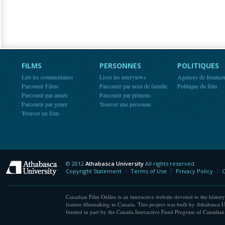
FILMS
PERSONNES
POLITIQUES
Lire les commentaires
Lisez les interviews
Agences de finance
Parcourir Films
Parcourir par nom de famille
Politique du film
Parcourir par année
Parcourir par prénom
Parcourir par genre
Trouver une personne
Trouver un film
© 2012
Athabasca University
All rights reserved.
Athabasca University
Copyright Statement
Terms of Use
Privacy Policy
C
Canadian Film Online is an interactive website devoted to the history
feature filmmaking in Canada. This project was built by Athabasca U
funded in part by the Canada Interactive Fund Program of Canadian