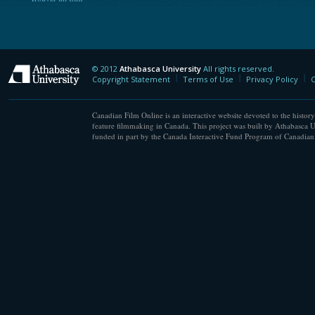
© 2012
Athabasca University
All rights reserved.
Athabasca University
Copyright Statement
Terms of Use
Privacy Policy
C
Canadian Film Online is an interactive website devoted to the history
feature filmmaking in Canada. This project was built by Athabasca U
funded in part by the Canada Interactive Fund Program of Canadian