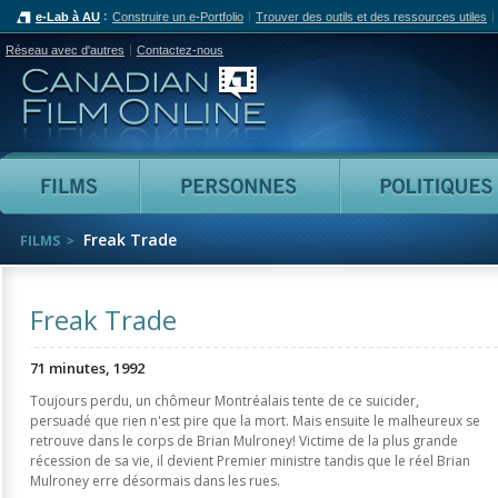
e-Lab à AU
Construire un e-Portfolio
Trouver des outils et des ressources utiles
Réseau avec d'autres
Contactez-nous
Canadian Film Online
Films
Personnes
Freak Trade
FILMS
Freak Trade
71 minutes, 1992
Toujours perdu, un chômeur Montréalais tente de ce suicider,
persuadé que rien n'est pire que la mort. Mais ensuite le malheureux se
retrouve dans le corps de Brian Mulroney! Victime de la plus grande
récession de sa vie, il devient Premier ministre tandis que le réel Brian
Mulroney erre désormais dans les rues.