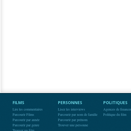
FILMS
PERSONNES
POLITIQUES
Lire les commentaires
Lisez les interviews
Agences de finance
Parcourir Films
Parcourir par nom de famille
Politique du film
Parcourir par année
Parcourir par prénom
Parcourir par genre
Trouver une personne
Trouver un film