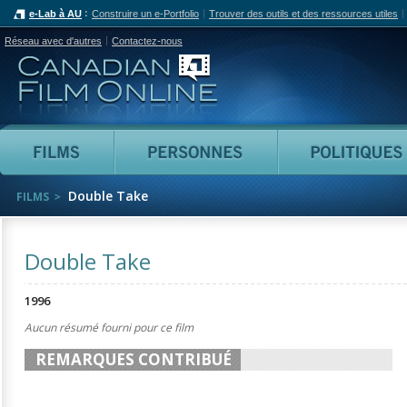
e-Lab à AU
Construire un e-Portfolio
Trouver des outils et des ressources utiles
Réseau avec d'autres
Contactez-nous
Canadian Film Online
Films
Personnes
Double Take
FILMS
Double Take
1996
Aucun résumé fourni pour ce film
REMARQUES CONTRIBUÉ