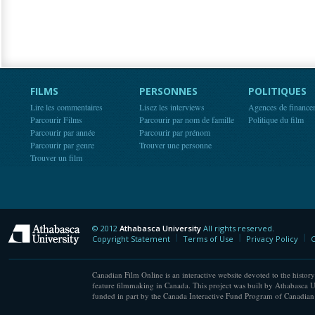
FILMS
PERSONNES
POLITIQUES
Lire les commentaires
Lisez les interviews
Agences de finance
Parcourir Films
Parcourir par nom de famille
Politique du film
Parcourir par année
Parcourir par prénom
Parcourir par genre
Trouver une personne
Trouver un film
© 2012
Athabasca University
All rights reserved.
Athabasca University
Copyright Statement
Terms of Use
Privacy Policy
C
Canadian Film Online is an interactive website devoted to the history
feature filmmaking in Canada. This project was built by Athabasca U
funded in part by the Canada Interactive Fund Program of Canadian