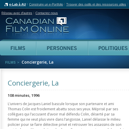
e-Lab à AU
Construire un e-Portfolio
Trouver des outils et des ressources utiles
Réseau avec d'autres
Contactez-nous
Canadian Film Online
Films
Personnes
Conciergerie, La
FILMS
Conciergerie, La
108 minutes, 1996
L’univers de Jacques Laniel bascule lorsque son partenaire et ami
Thomas Colin est froidement abattu sous ses yeux. Méprisé par ses
collègues qui l’accusent d’avoir mal défendu Colin, déserté par sa
femme qui ne veut plus vivre dans l’angoisse, Laniel délaisse le milieu
policier pour se faire détective privé et retrouver les assassins de son