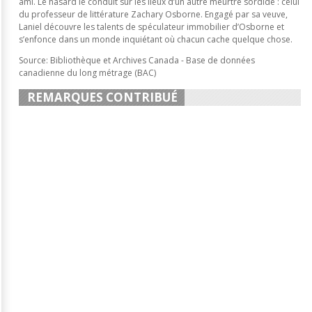
ami. Le hasard le conduit sur les lieux d’un autre meurtre sordide : celui
du professeur de littérature Zachary Osborne. Engagé par sa veuve,
Laniel découvre les talents de spéculateur immobilier d’Osborne et
s’enfonce dans un monde inquiétant où chacun cache quelque chose.
Source: Bibliothèque et Archives Canada - Base de données
canadienne du long métrage (BAC)
REMARQUES CONTRIBUÉ