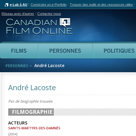
e-Lab à AU
Construire un e-Portfolio
Trouver des outils et des ressources utiles
Réseau avec d'autres
Contactez-nous
Canadian Film Online
Films
Personnes
André Lacoste
PERSONNES
André Lacoste
Pas de biographie trouvée
FILMOGRAPHIE
ACTEURS
SAINTS-MARTYRS-DES-DAMNÉS
(
2004
)