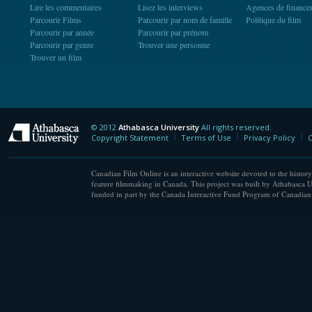
Lire les commentaires
Lisez les interviews
Agences de finance
Parcourir Films
Parcourir par nom de famille
Politique du film
Parcourir par année
Parcourir par prénom
Parcourir par genre
Trouver une personne
Trouver un film
© 2012
Athabasca University
All rights reserved.
Athabasca University
Copyright Statement
Terms of Use
Privacy Policy
C
Canadian Film Online is an interactive website devoted to the history
feature filmmaking in Canada. This project was built by Athabasca U
funded in part by the Canada Interactive Fund Program of Canadian